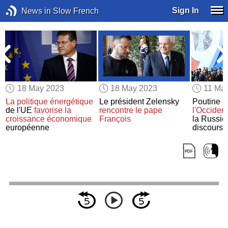
Sign In
News in Slow French
18 May 2023
18 May 2023
11 Ma
La politique énergétique
Le président Zelensky
Poutine 
de l'UE
favorise la
rencontre
le pape
l'Occident
croissance économique
François
la Russie
européenne
discours 
du Jour de