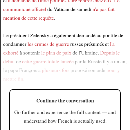
et
a demandé de l'aide
pour les faire rentrer chez eux
.
Le
communiqué officiel
du Vatican de samedi
n'a pas fait
mention de
cette requête
.
Le président Zelensky a également demandé au pontife de
condamner
les crimes de guerre
russes présumés et
l'a
exhorté
à soutenir
le plan de paix
de l'Ukraine.
Depuis le
début
de
cette guerre totale
lancée
par la Russie il y a un an,
le pape François a
plusieurs fois
proposé son aide
pour y
mettre fin
.
Continue the conversation
Go further and experience the full content — and
understand how French is actually used.