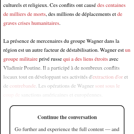
culturels et religieux. Ces conflits ont causé
des centaines
de milliers de morts
, des millions de déplacements et
de
graves crises humanitaires
.
La présence de mercenaires du groupe Wagner dans la
région est un autre facteur de déstabilisation. Wagner est
un
groupe militaire
privé russe
qui a des liens étroits
avec
Vladimir Poutine. Il a participé à de nombreux conflits
locaux tout en développant ses activités d'
extraction d'or
et
de
contrebande
. Les opérations de Wagner
sont sous le
coup de
sanctions américaines et européennes.
Continue the conversation
Go further and experience the full content — and