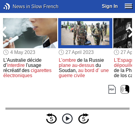
Sign In
News in Slow French
4 May 2023
27 April 2023
27 Apr
L’Australie décide
L’ombre
de la Russie
L'Espagn
d’
interdire
l'usage
plane au-dessus
du
dépouille
récréatif des
cigarettes
Soudan,
au bord d’
une
de la Pha
électroniques
guerre civile
de los ca