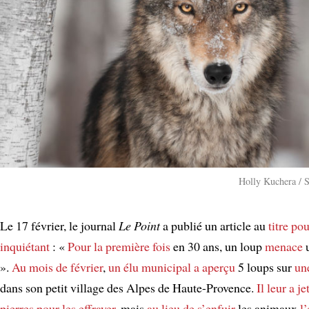
Holly Kuchera / 
Le 17 février, le journal
Le Point
a publié un article au
titre
pou
inquiétant
: «
Pour la première fois
en 30 ans, un loup
menace
».
Au mois de février
,
un élu municipal
a aperçu
5 loups sur
un
dans son petit village des Alpes de Haute-Provence.
Il leur a je
pierres
pour les effrayer
, mais
au lieu de s’enfuir
les animaux
l