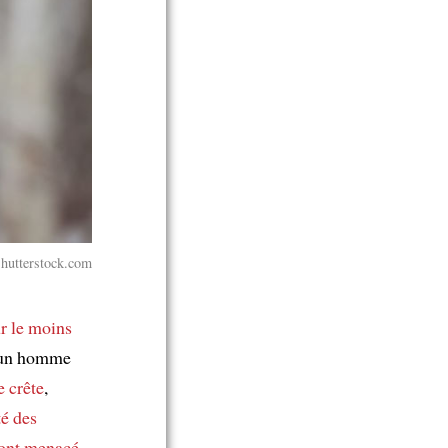
Shutterstock.com
r le moins
un homme
e crête
,
té des
’ont menacé