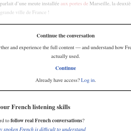
parlait d’une meute installée
aux portes de
Marseille, la deuxi
grande ville de France !
Continue the conversation
ther and experience the full content — and understand how Fr
actually used.
Continue
Already have access?
Log in
.
our French listening skills
follow real French conversations
ard to
?
 spoken French is difficult to understand