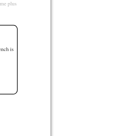
ème plus
ench is