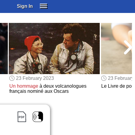
Sign In
SIGN IN
SUBSCRIBE
EDUCATIONAL LICENSES
GIFT CARDS
OTHER LANGUAGES
ABOUT US
ALEXA
23 February 2023
23 February
ADJUST COLORS
Un hommage
à deux volcanologues
Le Livre de po
français nominé aux Oscars