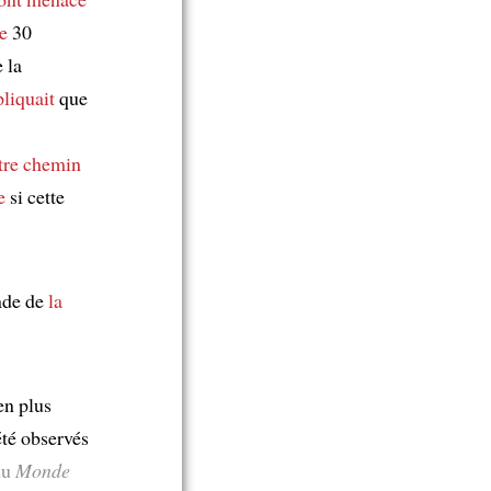
e
30
 la
pliquait
que
utre chemin
e
si cette
nde de
la
 en plus
été observés
du
Monde