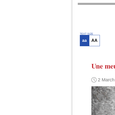
TEXT SIZE
aa
AA
Une meu
2 March