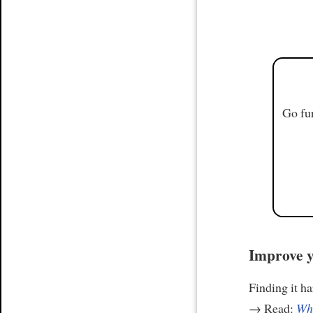
Go fur
Improve y
Finding it h
→ Read:
Why