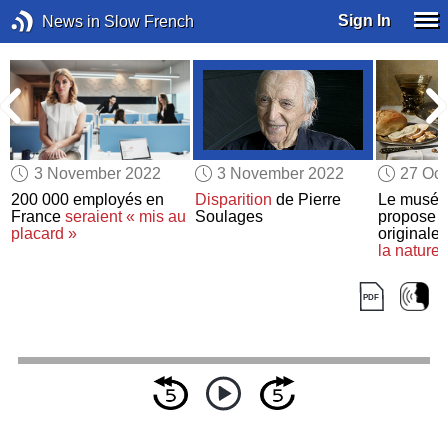
Sign In
News in Slow French
3 November 2022
3 November 2022
27 Oct
200 000 employés en
Disparition
de Pierre
Le musée
France
seraient « mis au
Soulages
propose
u
placard »
originale 
la nature