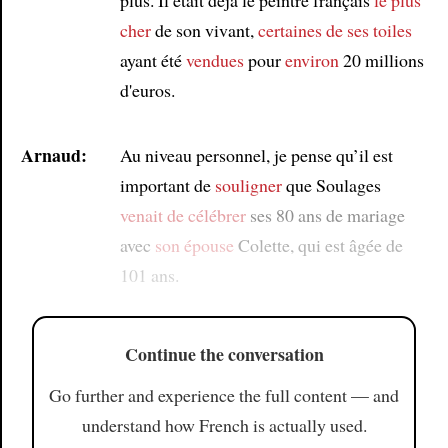
cher
de son vivant,
certaines de ses toiles
ayant été
vendues
pour
environ
20 millions
d'euros.
Arnaud:
Au niveau personnel, je pense qu’il est
important de
souligner
que Soulages
venait de célébrer
ses 80 ans de mariage
avec
son épouse
Colette, qui est âgée de
101 ans.
Continue the conversation
Go further and experience the full content — and
understand how French is actually used.