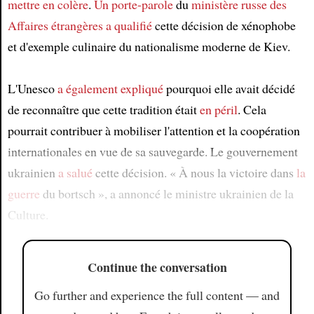
mettre en colère
.
Un porte-parole
du
ministère russe des
Affaires étrangères
a qualifié
cette décision de xénophobe
et d'exemple culinaire du nationalisme moderne de Kiev.
L'Unesco
a également expliqué
pourquoi elle avait décidé
de reconnaître que cette tradition était
en péril
. Cela
pourrait contribuer à mobiliser l'attention et la coopération
internationales en vue de sa sauvegarde. Le gouvernement
ukrainien
a salué
cette décision. « À nous la victoire dans
la
guerre
du bortsch », a annoncé le ministre ukrainien de la
Culture.
Continue the conversation
Go further and experience the full content — and