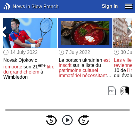
Sign In
News in Slow French
14 July 2022
7 July 2022
30 Ju
Novak Djokovic
Le bortsch ukrainien
est
Les ville
inscrit
sur la liste du
reviennen
ème
remporte
son 21
titre
patrimoine culturel
10 de
l'i
du grand chelem
à
immatériel
nécessitant
qui évalu
Wimbledon
une sauvegarde urgente
vie