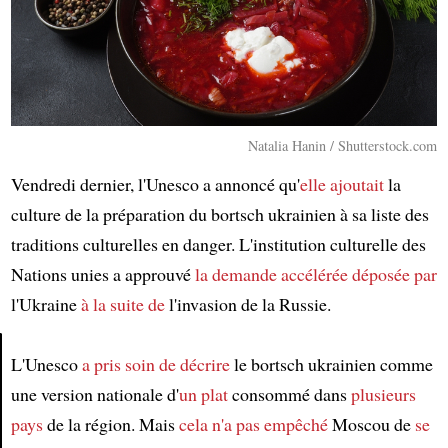
Natalia Hanin / Shutterstock.com
Vendredi dernier, l'Unesco a annoncé qu'
elle ajoutait
la
culture de la préparation du bortsch ukrainien à sa liste des
traditions culturelles en danger. L'institution culturelle des
Nations unies a approuvé
la demande accélérée
déposée par
l'Ukraine
à la suite de
l'invasion de la Russie.
L'Unesco
a pris soin de décrire
le bortsch ukrainien comme
une version nationale d'
un plat
consommé dans
plusieurs
Article
pays
de la région. Mais
cela n'a pas empêché
Moscou de
se