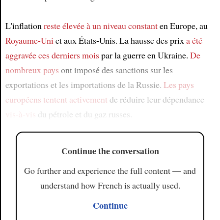
L'inflation
reste élevée à un niveau constant
en Europe, au
Royaume-Uni
et aux États-Unis. La hausse des prix
a été
aggravée
ces derniers mois
par la guerre en Ukraine.
De
nombreux pays
ont imposé des sanctions sur les
exportations et les importations de la Russie.
Les pays
européens
tentent activement
de réduire leur dépendance
vis-à-vis
du pétrole et du gaz russes.
Continue the conversation
Go further and experience the full content — and
understand how French is actually used.
Continue