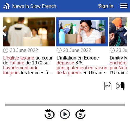
Sign In
News in Slow French
30 June 2022
23 June 2022
23 Ju
L'église texane
au cœur
L'inflation en Europe
Dmitry M
de
l'affaire
de 1970 sur
dépasse
8 %
enchères
l’avortement
aide
principalement en raison
prix Nobe
toujours
les femmes à
se
de la guerre
en Ukraine
l’Ukraine
faire avorter