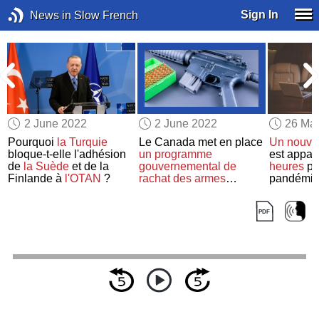
Sign In
News in Slow French
2 June 2022
2 June 2022
26 Ma
e
Pourquoi
la Turquie
Le Canada met en place
Un nouvea
bloque-t-elle l'adhésion
un programme
est appa
de
la Suède
et de la
gouvernemental de
heures
pe
Finlande à
l'OTAN
?
rachat
des armes
pandémie
d'assaut