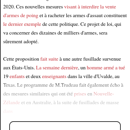
2020. Ces nouvelles mesures
visant à interdire la vente
d'armes de poing
et à racheter les armes d'assaut constituent
le dernier exemple
de cette politique. Ce projet de loi, qui
va concerner des dizaines de milliers d'armes, sera
sûrement adopté.
Cette proposition
fait suite
à une autre fusillade survenue
aux États-Unis.
La semaine dernière
, un
homme armé
a tué
19
enfants
et deux
enseignants
dans la ville d'Uvalde, au
Texas. Le programme de M.Trudeau fait également écho à
des mesures similaires qui ont été
prises
en
Nouvelle-
Zélande
et en Australie, à la suite de fusillades de masse
dans