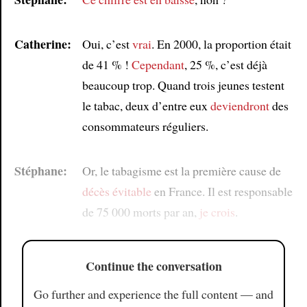
Catherine:
Oui, c’est
vrai
. En 2000, la proportion était
de 41 % !
Cependant
, 25 %, c’est déjà
beaucoup trop. Quand trois jeunes testent
le tabac, deux d’entre eux
deviendront
des
consommateurs réguliers.
Stéphane:
Or, le tabagisme est la première cause de
décès évitable
en France. Il est responsable
de 75 000 morts par an,
je crois
.
Continue the conversation
Go further and experience the full content — and