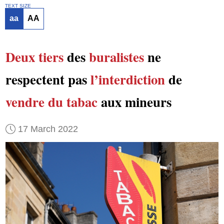
TEXT SIZE
aa
AA
Deux tiers
des
buralistes
ne
respectent pas
l’interdiction
de
vendre du tabac
aux mineurs
17 March 2022