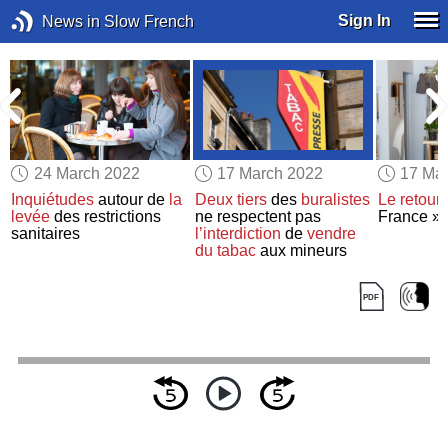
Sign In
News in Slow French
24 March 2022
17 March 2022
17 Ma
Inquiétudes
autour de
la
Deux tiers
des
buralistes
Le retour
levée
des restrictions
ne respectent pas
France »
sanitaires
l’interdiction
de
vendre
du tabac
aux mineurs