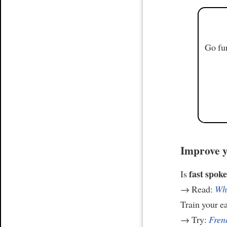
Go fur
Improve y
fast spoke
Is
→ Read:
Why
Train your e
→ Try:
Frenc