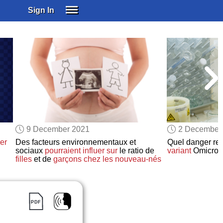
Sign In
SIGN IN
SUBSCRIBE
EDUCATIONAL LICENSES
GIFT CARDS
OTHER LANGUAGES
ABOUT US
ALEXA
9 December 2021
2 December
ADJUST COLORS
er
Des facteurs environnementaux et
Quel danger re
sociaux
pourraient influer sur
le ratio de
variant
Omicron
filles
et de
garçons
chez les nouveau-nés