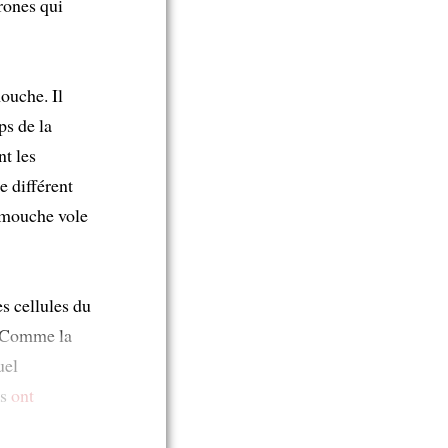
rones qui
ouche. Il
ps de la
t les
e différent
 mouche vole
s cellules du
. Comme la
uel
es
ont