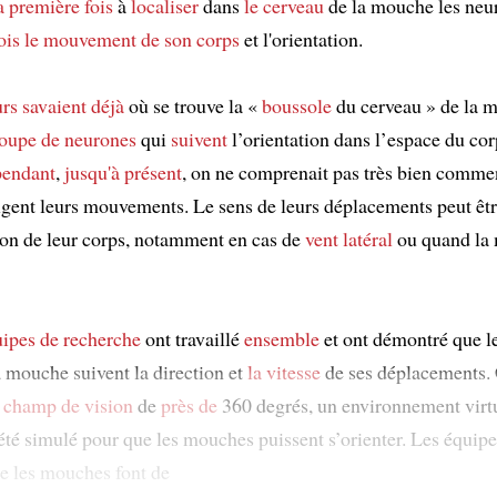
a première fois
à
localiser
dans
le cerveau
de la mouche les neu
ois
le mouvement de son corps
et l'orientation.
urs
savaient déjà
où se trouve la «
boussole
du cerveau » de la m
oupe de neurones
qui
suivent
l’orientation dans l’espace du cor
endant
,
jusqu'à présent
, on ne comprenait pas très bien commen
gent leurs mouvements. Le sens de leurs déplacements peut êtr
tion de leur corps, notamment en cas de
vent latéral
ou quand la
ipes de recherche
ont travaillé
ensemble
et ont démontré que le
a mouche suivent la direction et
la vitesse
de ses déplacements
 champ de vision
de
près de
360 degrés, un environnement virt
été simulé pour que les mouches puissent s’orienter. Les équip
e les mouches font de