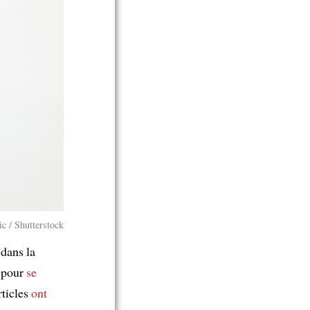
ic / Shutterstock
dans la
s pour
se
rticles
ont