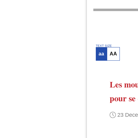
TEXT SIZE
aa
AA
Les mo
pour se 
23 Dec