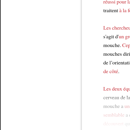
réussi
pour l
traitent
à la f
Les cherche
s'agit d'
un gr
mouche.
Cep
mouches diri
de l’orienta
de côté
.
Les deux équ
cerveau de l
mouche a
un
semblable
a 
découvert
qu