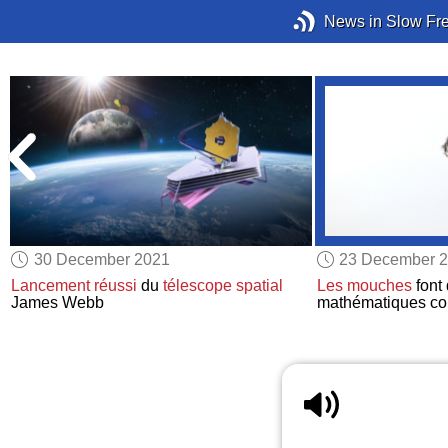
News in Slow Fr
30 December 2021
23 December 
e
Lancement réussi
du
télescope spatial
Les mouches
font 
James Webb
mathématiques c