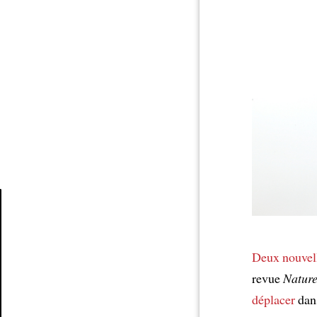
Article
Deux nouvell
revue
Natur
déplacer
dans