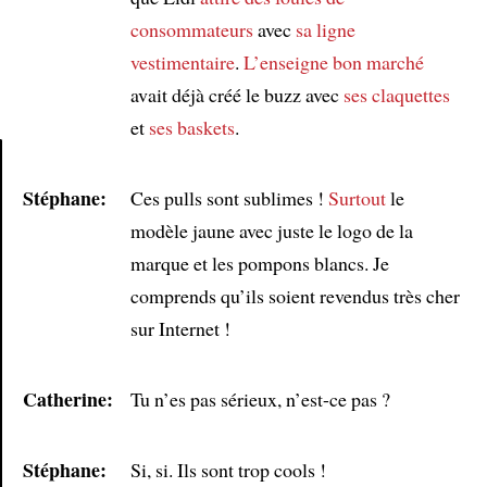
consommateurs
avec
sa ligne
vestimentaire
.
L’enseigne
bon marché
avait déjà créé le buzz avec
ses claquettes
et
ses baskets
.
Stéphane:
Ces pulls sont sublimes !
Surtout
le
Article
modèle jaune avec juste le logo de la
marque et les pompons blancs. Je
comprends qu’ils soient revendus très cher
sur Internet !
Catherine:
Tu n’es pas sérieux, n’est-ce pas ?
Stéphane:
Si, si. Ils sont trop cools !