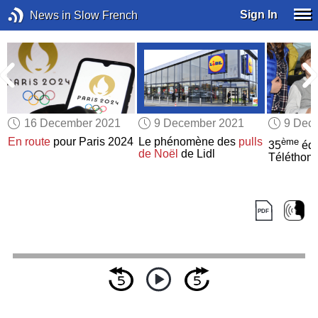
Sign In
News in Slow French
16 December 2021
9 December 2021
9 Dec
En route
pour Paris 2024
Le phénomène des
pulls
ème
35
édi
de Noël
de Lidl
Téléthon