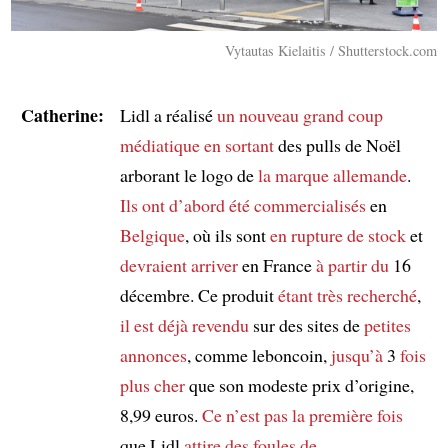
Vytautas Kielaitis / Shutterstock.com
Catherine:
Lidl a réalisé
un nouveau grand coup
médiatique
en sortant
des pulls de Noël
arborant le logo de
la marque allemande
.
Ils ont d’abord été commercialisés
en
Belgique
, où ils sont
en rupture de stock
et
devraient arriver
en France
à partir du
16
décembre. Ce produit
étant
très recherché
,
il est déjà revendu
sur des sites de
petites
annonces
, comme leboncoin,
jusqu’à
3
fois
plus cher
que son modeste prix d’origine,
8,99 euros.
Ce n’est pas la première fois
que Lidl
attire
des foules de