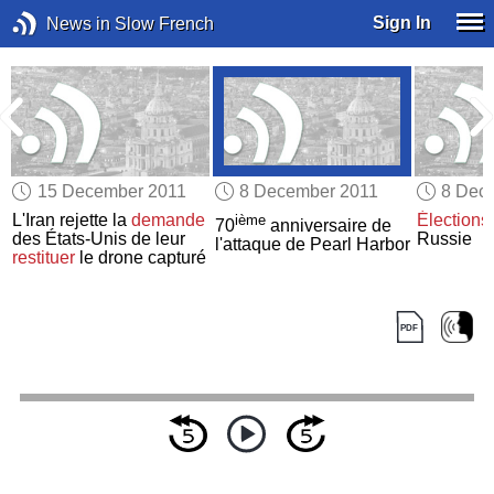
Sign In
News in Slow French
15 December 2011
8 December 2011
8 Dec
L'Iran rejette la
demande
Élections 
ième
70
anniversaire de
des États-Unis de leur
Russie
l'attaque de Pearl Harbor
restituer
le drone capturé