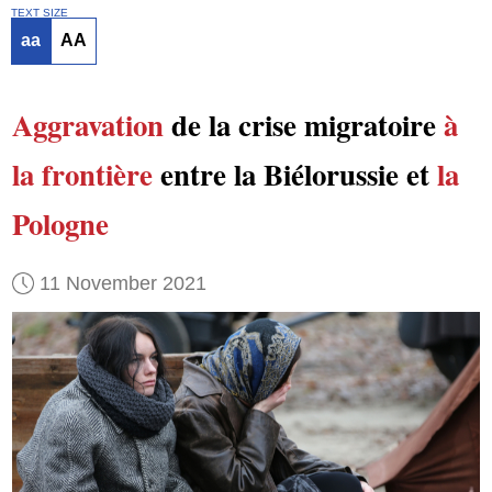
TEXT SIZE
aa
AA
Aggravation
de la crise migratoire
à
la frontière
entre la Biélorussie et
la
Pologne
11 November 2021