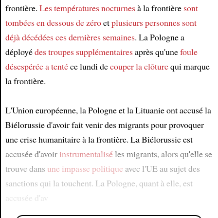
frontière.
Les températures nocturnes
à la frontière
sont
tombées en dessous de zéro
et
plusieurs personnes
sont
déjà décédées
ces dernières semaines
. La Pologne a
déployé
des troupes supplémentaires
après qu'une
foule
désespérée
a tenté
ce lundi de
couper
la clôture
qui marque
la frontière.
L'Union européenne, la Pologne et la Lituanie ont accusé la
Biélorussie d'avoir fait venir des migrants pour provoquer
une crise humanitaire à la frontière. La Biélorussie est
accusée d'avoir
instrumentalisé
les migrants, alors qu'elle se
trouve dans
une impasse politique
avec l'UE au sujet des
sanctions qui la touchent. La Pologne, quant à elle, est
accusée d'av