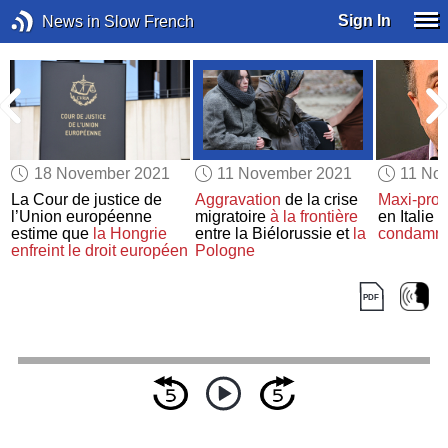
Sign In
News in Slow French
18 November 2021
11 November 2021
11 No
e
La Cour de justice de
Aggravation
de la crise
Maxi-pro
n
l’Union européenne
migratoire
à la frontière
en Italie :
estime que
la Hongrie
entre la Biélorussie et
la
condamna
enfreint le droit européen
Pologne