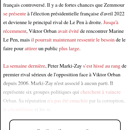
français controversé. Il y a de fortes chances que Zemmour
se présente
à l'élection présidentielle française d'avril 2022
et devienne le principal rival de Le Pen à droite.
Jusqu'à
récemment
, Viktor Orban
avait évité
de rencontrer Marine
Le Pen, mais
il pourrait maintenant ressentir le besoin
de le
faire pour
attirer
un public
plus large
.
La semaine dernière
, Peter Marki-Zay
s’est hissé au rang
de
premier rival sérieux de l'opposition face à Viktor Orban
depuis 2006. Marki-Zay n'est associé à aucun parti. Il
représente six groupes politiques qui
cherchent à vaincre
Orban. Sa réputation
n'a pas été entachée
par la corruption,
le clientélisme
et les sc