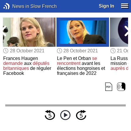
Sign In
News in Slow French
28 October 2021
28 October 2021
21 Oct
Frances Haugen
Le Pen et Orban
se
La Russi
demande
aux
députés
rencontrent
avant les
mission d
britanniques
de réguler
élections hongroises et
auprès d
Facebook
françaises de 2022