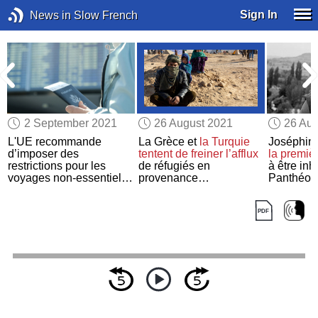
Sign In
News in Slow French
2 September 2021
26 August 2021
26 Aug
L'UE recommande
La Grèce et
la Turquie
Joséphin
d’imposer des
tentent de freiner
l’afflux
la premiè
n
restrictions pour les
de réfugiés en
à être in
voyages non-essentiels
provenance
Panthéon 
en provenance
des
d'Afghanistan
États-Unis