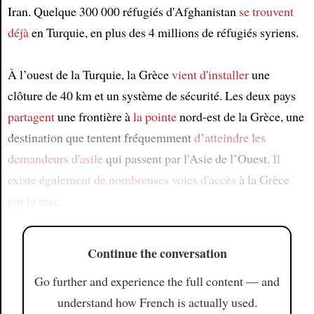
Iran. Quelque 300 000 réfugiés d'Afghanistan
se trouvent
déjà
en Turquie, en plus des 4 millions de réfugiés syriens.
À l’ouest de la Turquie, la Grèce
vient d'installer
une
clôture de 40 km et un système de sécurité. Les deux pays
partagent
une frontière à
la pointe
nord-est de la Grèce, une
destination que tentent fréquemment
d’atteindre
les
demandeurs d'asile
qui passent par l'Asie de l’Ouest.
Il
existe également de nombreuses voies d'accès
à la Grèce
par la mer
.
Continue the conversation
Go further and experience the full content — and
understand how French is actually used.