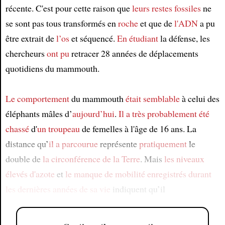
récente. C'est pour cette raison que
leurs restes fossiles
ne
se sont pas tous transformés en
roche
et que de
l'ADN
a pu
être extrait de
l’os
et séquencé.
En étudiant
la défense, les
chercheurs
ont pu
retracer 28 années de déplacements
quotidiens du mammouth.
Le comportement
du mammouth
était semblable
à celui des
éléphants mâles d’
aujourd’hui
.
Il a très probablement été
chassé
d'
un troupeau
de femelles à l'âge de 16 ans. La
distance qu’
il a parcourue
représente
pratiquement
le
double de
la circonférence de la Terre
. Mais
les niveaux
élevés d'azote
et
le manque de mobilité
enregistrés
durant
les dernières années de sa vie
indiquent qu’il