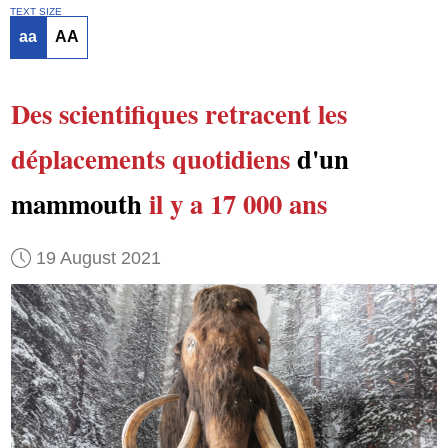
TEXT SIZE
aa
AA
Des scientifiques
retracent
les
déplacements quotidiens
d'un
mammouth
il y a 17 000 ans
19 August 2021