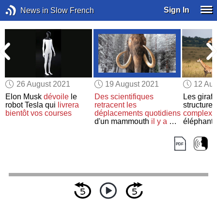
Sign In
News in Slow French
26 August 2021
19 August 2021
12 Aug
Elon Musk
dévoile
le
Des scientifiques
Les giraf
robot Tesla qui
livrera
retracent
les
structure
bientôt
vos courses
déplacements quotidiens
complexe
d'un mammouth
il y a 17
éléphants
000 ans