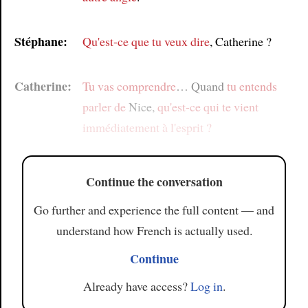
Stéphane:
Qu'est-ce que tu veux dire
, Catherine ?
Catherine:
Tu vas comprendre
… Quand
tu entends
parler de
Nice,
qu'est-ce qui te vient
immédiatement à l'esprit ?
Continue the conversation
Go further and experience the full content — and
understand how French is actually used.
Continue
Already have access?
Log in
.