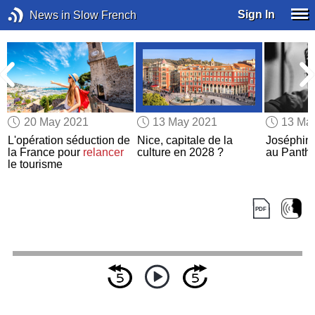
Sign In
News in Slow French
20 May 2021
13 May 2021
13 Ma
L'opération séduction de
Nice, capitale de la
Joséphin
la France pour
relancer
culture en 2028 ?
au Panth
le tourisme