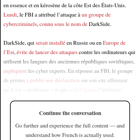
en essence et en kérosène de la côte Est des États-Unis.
Lundi
, le FBI a attribué l’attaque à
un groupe de
cybercriminels
,
connu sous le nom de
DarkSide.
DarkSide, qui
serait installé
en Russie ou en
Europe de
l’Est
,
évite de lancer des attaques
contre les ordinateurs qui
utilisent les langues des anciennes républiques soviétiques,
expliquent
les cyber experts. En réponse au FBI, le groupe
de pirates
a publié
une déclaration
sur son site affirmant
qu’il est « apolitique » et que
seul l’argent
l’intéresse.
Continue the conversation
Go further and experience the full content — and
understand how French is actually used.