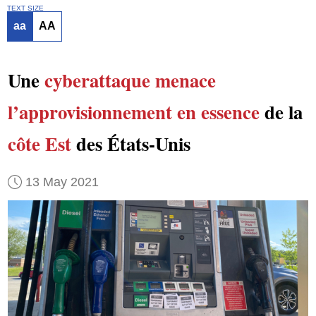
TEXT SIZE
aa
AA
Une
cyberattaque
menace
l’approvisionnement en essence
de la
côte Est
des États-Unis
13 May 2021