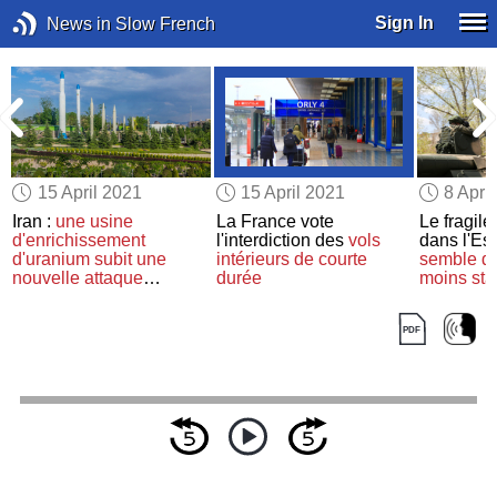
Sign In
News in Slow French
15 April 2021
15 April 2021
8 Apri
Iran :
une usine
La France vote
Le fragile
d'enrichissement
l'interdiction des
vols
dans l'Est
-
d'uranium
subit
une
intérieurs de courte
semble
d
nouvelle attaque
durée
moins sta
mystérieuse