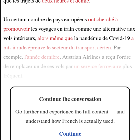
que les trajets de
deux heures et demie
.
Un certain nombre de pays européens
ont cherché à
promouvoir
les voyages en train comme une alternative aux
vols intérieurs,
alors même que
la pandémie de Covid-19
a
mis à rude épreuve
le secteur du transport aérien
. Par
exemple,
l'année dernière
, Austrian Airlines a reçu l'ordre
de remplacer un de ses vols par
un service ferroviaire
plus
fréquent.
Continue the conversation
Go further and experience the full content — and
understand how French is actually used.
Continue