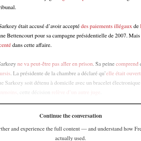
ribunal.
 Sarkozy était accusé d’avoir accepté
des paiements illégaux
de
ane Bettencourt pour sa campagne présidentielle de 2007. Mai
centé
dans cette affaire.
 Sarkozy
ne va peut-être pas aller en prison
. Sa peine
comprend
d
ursis
. La présidente de la chambre a déclaré qu’
elle était ouver
que Sarkozy soit détenu à domicile avec un bracelet électroniqu
nmoins
, cette décision
relève d’un autre juge
.
Continue the conversation
ther and experience the full content — and understand how Fr
actually used.