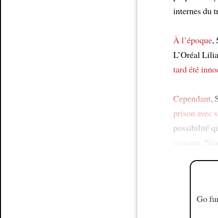
internes du t
À l’époque
,
L’Oréal Lili
tard été inno
Cependant
,
prison avec s
possibilité 
restante
.
Néa
Go fur