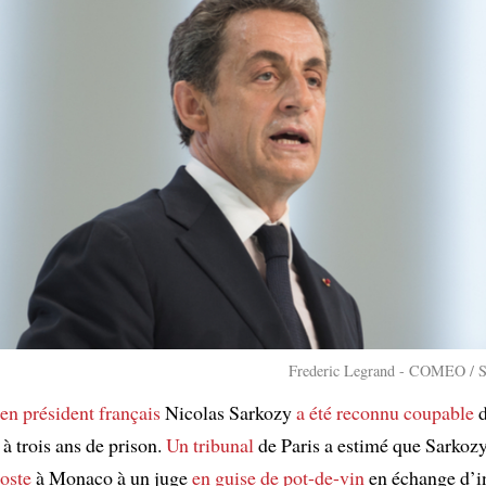
Frederic Legrand - COMEO / S
ien président français
Nicolas Sarkozy
a été reconnu coupable
d
à trois ans de prison.
Un tribunal
de Paris a estimé que Sarkozy
oste
à Monaco à un juge
en guise de pot-de-vin
en échange d’i