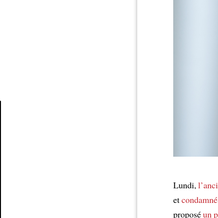
Article
Lundi,
l’anc
et
condamné
proposé
un p