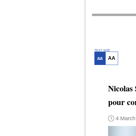
TEXT SIZE
aa
AA
Nicolas
pour co
4 March