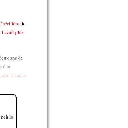
l’héritière
de
s
il avait plus
eux ans de
te
à la
e
pour l’année
ench is