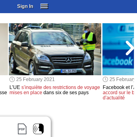
Sign In
SIGN IN
SUBSCRIBE
EDUCATIONAL LICENSES
GIFT CARDS
OTHER LANGUAGES
ABOUT US
ALEXA
25 February 2021
25 February
ADJUST COLORS
L’UE
s'inquiète des restrictions de voyage
Facebook et l’A
usse
mises en place
dans six de ses pays
accord
sur le b
d'actualité