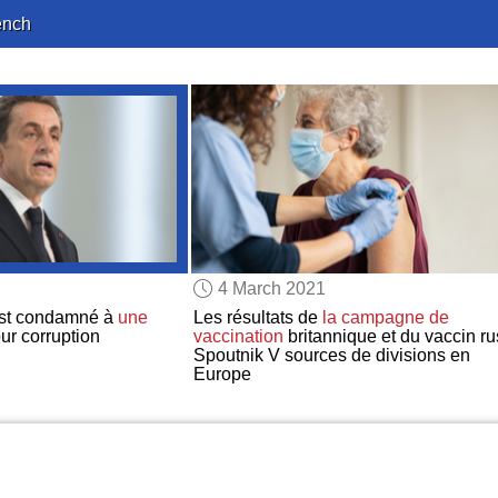
ench
4 March 2021
est condamné à
une
Les résultats de
la campagne de
ur corruption
vaccination
britannique et du vaccin r
Spoutnik V sources de divisions en
Europe