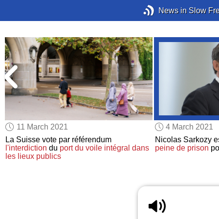
News in Slow Fr
11 March 2021
4 March 2021
La Suisse vote par référendum
Nicolas Sarkozy 
l'interdiction
du
port du voile intégral
dans
peine de prison
po
les lieux publics