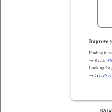
Improve y
Finding it h
→ Read:
Why
Looking for
→ Try:
Prac
RATE