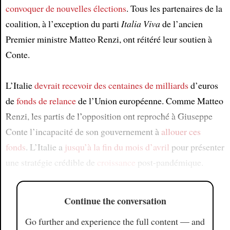
convoquer de nouvelles élections
. Tous les partenaires de la
coalition, à l’exception du parti
Italia Viva
de l’ancien
Premier ministre Matteo Renzi, ont réitéré leur soutien à
Conte.
L’Italie
devrait recevoir
des centaines de milliards
d’euros
de
fonds de relance
de l’Union européenne. Comme Matteo
Renzi, les partis de l’opposition ont reproché à Giuseppe
Conte l’incapacité de son gouvernement à
allouer ces
fonds
. L’Italie a
jusqu’à la fin du mois d’avril
pour présenter
une stratégie crédible de
croissance
post-pandémique.
Continue the conversation
Go further and experience the full content — and