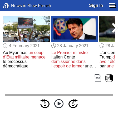
Sign In
News in Slow French
4 February 2021
28 January 2021
28 Jan
Au Myanmar,
un coup
Le Premier ministre
L’ancien 
,
d’État militaire
menace
italien Conte
Trump
de
le processus
démissionne
dans
avoir été 
démocratique.
l’espoir de former
une
par
une p
coalition plus large
destitutio