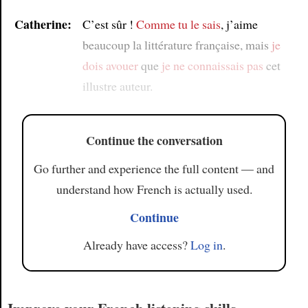
Catherine:
C’est sûr !
Comme tu le sais
, j’aime
beaucoup la littérature française, mais
je
dois avouer
que
je ne connaissais pas
cet
illustre auteur.
Continue the conversation
Go further and experience the full content — and
understand how French is actually used.
Continue
Already have access?
Log in
.