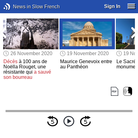
Sign In
News in Slow French
26 November 2020
19 November 2020
19 No
a
Décès
à 100 ans de
Maurice Genevoix entre
Le Sacré-
r
Noëlla Rouget, une
au Panthéon
monumen
résistante qui
a sauvé
son bourreau