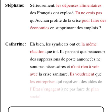
Stéphane:
Sérieusement,
les dépenses alimentaires
des Français ont explosé.
Tu ne crois pas
qu’Auchan profite de la crise
pour faire des
économies
en supprimant des emplois ?
Catherine:
Eh bien, les syndicats ont eu
la même
réaction
que toi. Ils pensent que beaucoup
des suppressions de poste annoncées ne
sont pas nécessaires et
n’ont rien à voir
avec
la crise sanitaire.
Ils voudraient
que
les entreprises
qui reçoivent des aides de
l’État
s’engagent
à ne pas faire de
plan
social
.