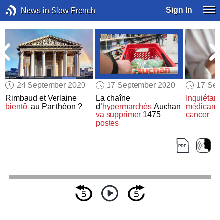
Sign In
News in Slow French
24 September 2020
17 September 2020
17 Se
Rimbaud et Verlaine
La chaîne
Inquiétan
bientôt
au Panthéon ?
d’
hypermarchés
Auchan
médicamen
va supprimer
1475
cancer
postes