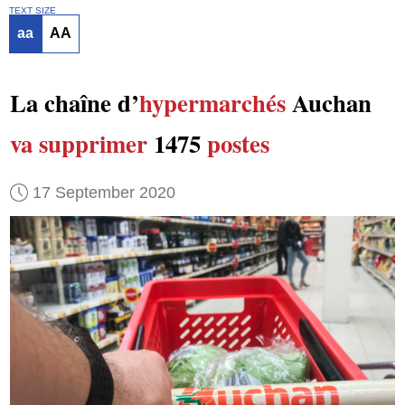
TEXT SIZE
aa
AA
La chaîne d’
hypermarchés
Auchan
va supprimer
1475
postes
17 September 2020