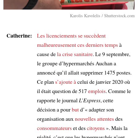
Karolis Kavolelis / Shutterstock.com
Catherine:
Les licenciements
se succèdent
malheureusement
ces derniers temps
à
cause de
la crise sanitaire
. Le 9 septembre,
le groupe d’hypermarchés Auchan a
annoncé qu’il allait supprimer 1475 postes.
Ce plan
s’ajoute à
celui de janvier 2020 où
il était question de 517
emplois
. Comme le
rapporte le journal
L’Express
, cette
décision a pour
but
d’« adapter son
organisation aux
nouvelles attentes
des
consommateurs
et des
citoyens
». Mais la
réalité, c’est que les hypermarchés n’ont