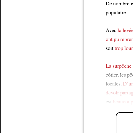
De nombreus
populaire.
Avec
la levé
ont pu repre
soit
trop lou
La surpêche
côtier, les 
locales.
D’un
devoir parta
est
beaucoup