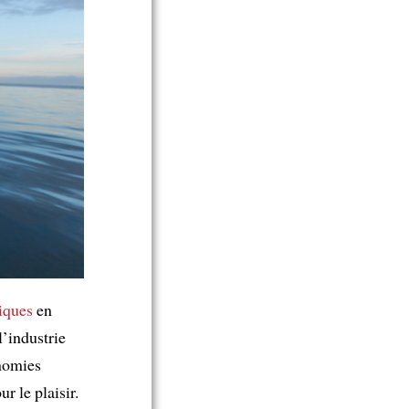
iques
en
l’industrie
nomies
 le plaisir.