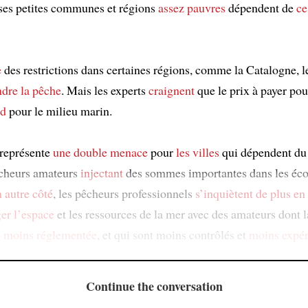
es petites communes et régions
assez pauvres
dépendent de
ce
e
des restrictions dans certaines régions, comme la Catalogne, 
ndre la pêche
. Mais les experts
craignent
que le prix à payer pour
rd
pour le milieu marin.
représente
une double menace
pour
les villes
qui dépendent du
pêcheurs amateurs
injectant
des sommes importantes dans les éc
 autre côté
, les pêcheurs professionnels
s’inquiètent de plus en
ger l’espace
et les ressources de la mer avec des amateurs dont l
 moins réglementée
, et qui sont moins contrôlés et
moins expé
Continue the conversation