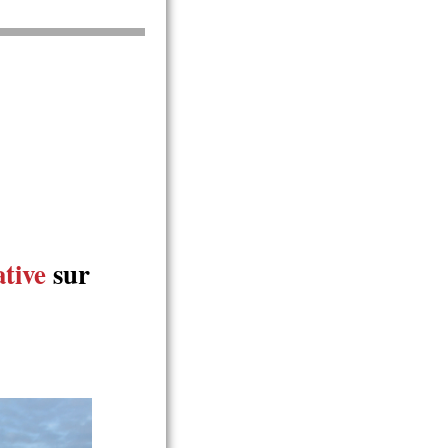
ative
sur