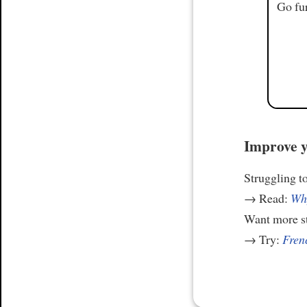
Go fur
Improve y
Struggling t
→ Read:
Why
Want more st
→ Try:
Frenc