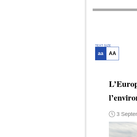
TEXT SIZE
aa
AA
L’Euro
l’envir
3 Septe