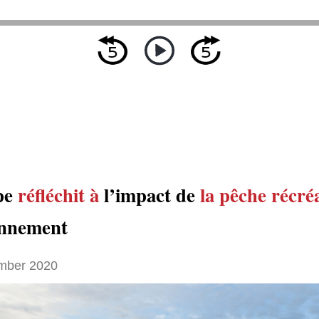
pe
réfléchit à
l’impact de
la pêche récré
onnement
mber 2020