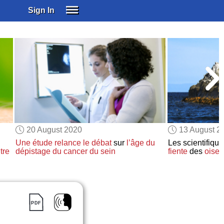
Sign In
SIGN IN
SUBSCRIBE
EDUCATIONAL LICENSES
GIFT CARDS
OTHER LANGUAGES
ABOUT US
ALEXA
20 August 2020
13 August 2
ADJUST COLORS
Une étude
relance le débat
sur
l’âge du
Les scientifiqu
tre
dépistage du cancer du sein
fiente
des
oise