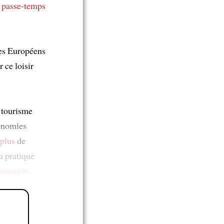
 passe-temps
les Européens
 ce loisir
 tourisme
onomies
 plus
de
a pratique
rimentés
.