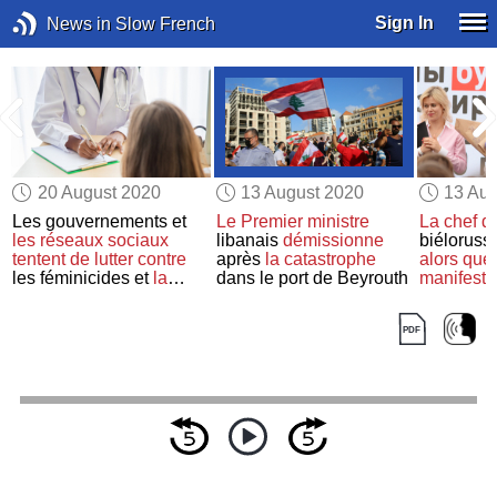
Sign In
News in Slow French
20 August 2020
13 August 2020
13 Aug
Les gouvernements et
Le Premier ministre
La chef de
les réseaux sociaux
libanais
démissionne
biéloruss
tentent de lutter contre
après
la catastrophe
alors que
les féminicides et
la
dans le port de Beyrouth
manifesta
violence domestique
brutalités
multiplien