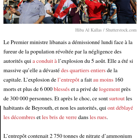
Hiba Al Kallas / Shutterstock.com
Le Premier ministre libanais a démissionné lundi face à la
fureur de la population révoltée par la négligence des
autorités qui
a conduit à
l’explosion du 5 août. Elle a été si
massive qu’elle a dévasté
des quartiers entiers
de la
capitale. L’explosion de
l’entrepôt
a fait
au moins
160
morts et plus de 6 000
blessés
et a privé de
logement
près
de 300 000 personnes. Et après le choc, ce sont
surtout
les
habitants de Beyrouth, et non les autorités, qui
ont déblayé
les décombres
et
les bris de verre
dans
les rues
.
Article
L’entrepôt contenait 2 750 tonnes de nitrate d’ammonium