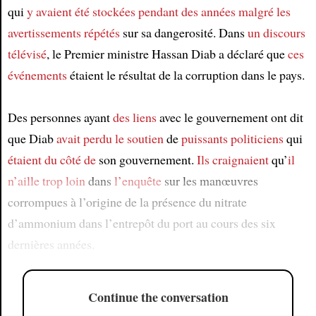
qui
y avaient été stockées
pendant des années
malgré
les
avertissements répétés
sur sa dangerosité. Dans
un discours
télévisé
, le Premier ministre Hassan Diab a déclaré que
ces
événements
étaient le résultat de la corruption dans le pays.
Des personnes ayant
des liens
avec le gouvernement ont dit
que Diab
avait perdu
le soutien
de
puissants politiciens
qui
étaient du côté de
son gouvernement.
Ils craignaient
qu’
il
n’aille trop loin
dans
l’enquête
sur les manœuvres
corrompues à l’origine de la présence du nitrate
d’ammonium dans l’entrepôt du port au cours des six
dernières années.
Continue the conversation