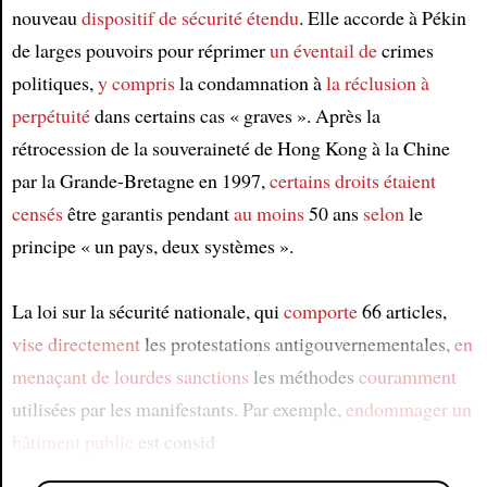
nouveau
dispositif de sécurité
étendu
. Elle accorde à Pékin
de larges pouvoirs pour réprimer
un éventail de
crimes
politiques,
y compris
la condamnation à
la réclusion à
perpétuité
dans certains cas « graves ». Après la
rétrocession de la souveraineté de Hong Kong à la Chine
par la Grande-Bretagne en 1997,
certains droits
étaient
censés
être garantis pendant
au moins
50 ans
selon
le
principe « un pays, deux systèmes ».
La loi sur la sécurité nationale, qui
comporte
66 articles,
vise directement
les protestations antigouvernementales,
en
menaçant
de lourdes sanctions
les méthodes
couramment
utilisées par les manifestants. Par exemple,
endommager
un
bâtiment public
est consid