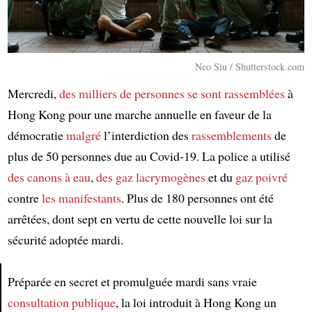
Neo Siu / Shutterstock.com
Mercredi,
des milliers de personnes
se sont rassemblées
à
Hong Kong pour une marche annuelle en faveur de la
démocratie
malgré
l’interdiction des
rassemblements
de
plus de 50 personnes due au Covid-19. La police a utilisé
des canons à eau
,
des gaz lacrymogènes
et du
gaz poivré
contre
les manifestants
. Plus de 180 personnes ont été
arrêtées, dont sept en vertu de cette nouvelle loi sur la
sécurité adoptée mardi.
Préparée en secret et promulguée mardi sans vraie
consultation publique
, la loi introduit à Hong Kong un
Article