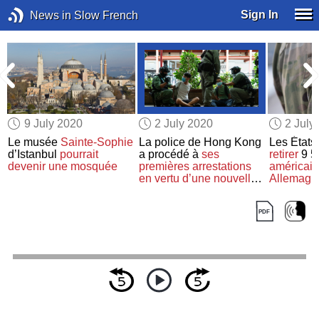
Sign In
News in Slow French
9 July 2020
2 July 2020
2 July
Le musée
Sainte-Sophie
La police de Hong Kong
Les États
e
d’Istanbul
pourrait
a procédé à
ses
retirer
9 5
s
devenir une mosquée
premières arrestations
américain
en vertu d’une nouvelle
Allemagn
loi
« anti-subversion »