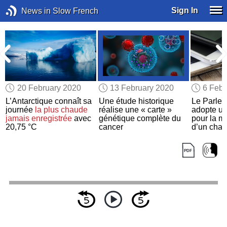
Sign In
News in Slow French
20 February 2020
13 February 2020
6 Febr
L’Antarctique connaît sa
Une étude historique
Le Parle
journée
la plus chaude
réalise une « carte »
adopte un
jamais enregistrée
avec
génétique complète du
pour la m
20,75 °C
cancer
d’un char