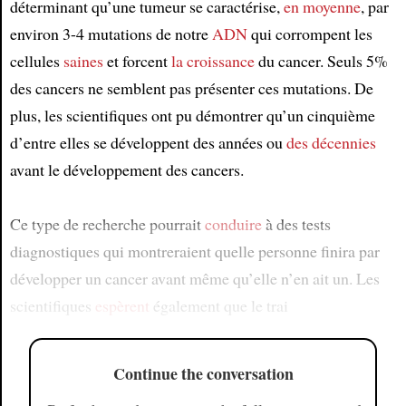
déterminant qu’une tumeur se caractérise,
en moyenne
, par
environ 3-4 mutations de notre
ADN
qui corrompent les
cellules
saines
et forcent
la croissance
du cancer. Seuls 5%
des cancers ne semblent pas présenter ces mutations. De
plus, les scientifiques ont pu démontrer qu’un cinquième
d’entre elles se développent des années ou
des décennies
avant le développement des cancers.
Ce type de recherche pourrait
conduire
à des tests
diagnostiques qui montreraient quelle personne finira par
développer un cancer avant même qu’elle n’en ait un. Les
scientifiques
espèrent
également que le trai
Continue the conversation