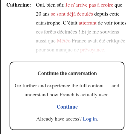
Catherine:
Oui, bien sûr.
Je n’arrive pas à croire
que
20 ans
se sont déjà écoulés
depuis cette
catastrophe. C’était
atterrant
de voir toutes
ces forêts décimées ! Et je me souviens
aussi que
Météo
France avait été critiquée
pour son manque de
prévoyance
.
Continue the conversation
Go further and experience the full content — and
understand how French is actually used.
Continue
Already have access?
Log in
.