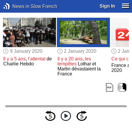
Sign In
News in Slow French
9 January 2020
2 January 2020
2 Janu
Il y a 5 ans
,
l'attentat
de
Il y a 20 ans
,
les
Ce qui c
Charlie Hebdo
tempêtes
Lothar et
France au
Martin dévastaient la
2020
France