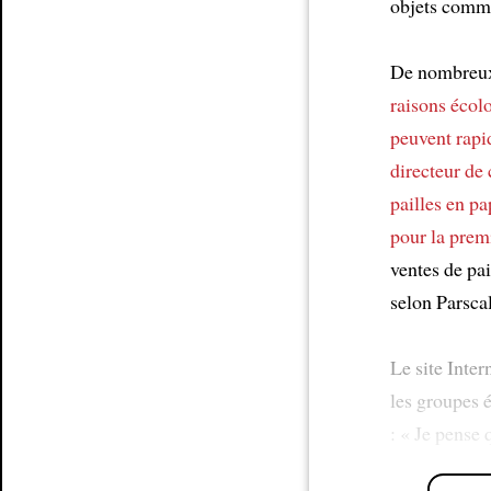
objets comme
De nombreux 
raisons écol
peuvent rapi
directeur d
pailles en pa
pour la premi
ventes de pa
selon Parscal
Le site Inter
les groupes 
: « Je pense