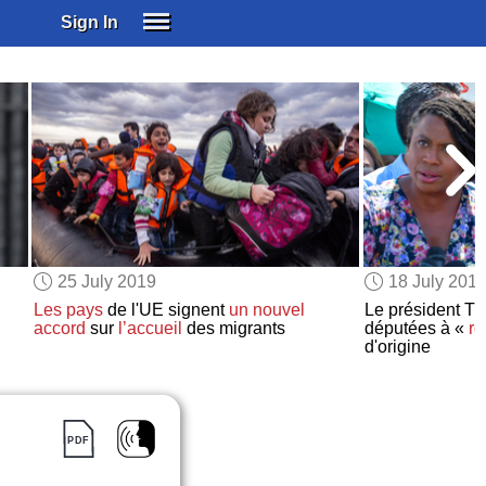
Sign In
SIGN IN
SUBSCRIBE
EDUCATIONAL LICENSES
GIFT CARDS
OTHER LANGUAGES
ABOUT US
ALEXA
25 July 2019
18 July 201
ADJUST COLORS
Les pays
de l'UE signent
un nouvel
Le président T
accord
sur
l’accueil
des migrants
députées à «
re
d'origine