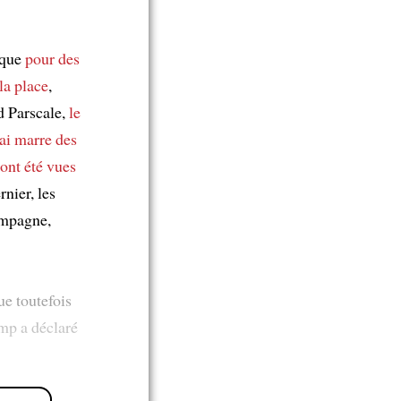
ique
pour des
la place
,
d Parscale,
le
 ai marre des
ont été vues
nier, les
ampagne,
ue toutefois
ump a déclaré