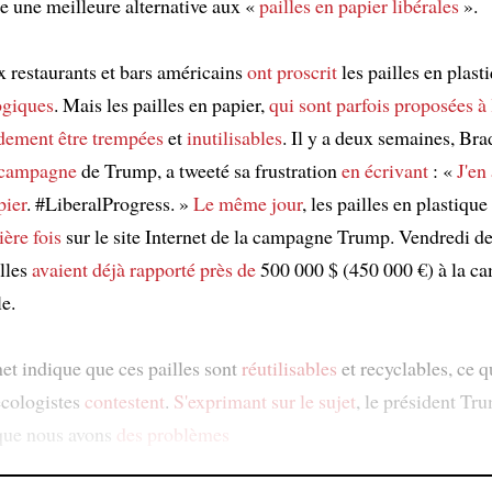
 une meilleure alternative aux «
pailles en papier libérales
».
restaurants et bars américains
ont proscrit
les pailles en plast
ogiques
. Mais les pailles en papier,
qui sont parfois proposées à 
dement être trempées
et
inutilisables
. Il y a deux semaines, Bra
e campagne
de Trump, a tweeté sa frustration
en écrivant
: «
J'en
pier
. #LiberalProgress. »
Le même jour
, les pailles en plastique
ère fois
sur le site Internet de la campagne Trump. Vendredi der
illes
avaient déjà rapporté
près de
500 000 $ (450 000 €) à la c
e.
net indique que ces pailles sont
réutilisables
et recyclables, ce q
écologistes
contestent
.
S'exprimant sur le sujet
, le président Tr
 que nous avons
des problèmes