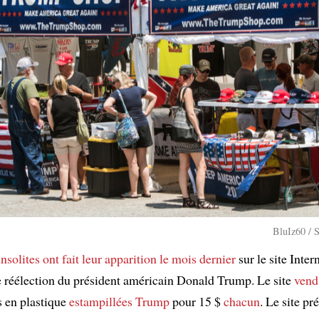
BluIz60 / 
insolites
ont fait leur apparition le mois dernier
sur le site Inter
réélection du président américain Donald Trump. Le site
vend
s en plastique
estampillées Trump
pour 15 $
chacun
. Le site pr