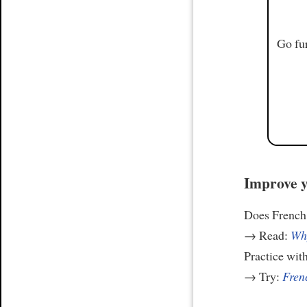
Go fur
Improve y
Does French 
→ Read:
Why
Practice wit
→ Try:
Frenc