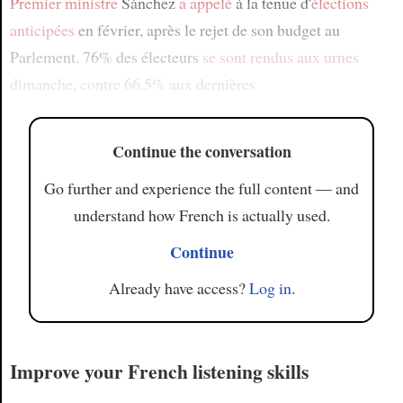
Premier ministre
Sánchez
a appelé
à la tenue d'
élections
anticipées
en février, après le rejet de son budget au
Parlement. 76% des électeurs
se sont rendus aux urnes
dimanche, contre 66,5% aux dernières
Continue the conversation
Go further and experience the full content — and
understand how French is actually used.
Continue
Already have access?
Log in
.
Improve your French listening skills