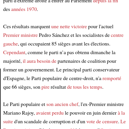
parti d'extrême droite à entrer au Parlement
depuis
la fin
des
années 1970
.
Ces résultats marquent
une nette victoire
pour l'actuel
Premier ministre
Pedro Sánchez et les socialistes de
centre
gauche
, qui occupaient 85 sièges avant les élections.
Cependant
, comme le parti n’a pas obtenu dimanche la
majorité,
il aura besoin de
partenaires de coalition pour
former un gouvernement. Le principal parti conservateur
d'Espagne, le Parti populaire de centre-droit, n'a
remporté
Article
que 66 sièges, son
pire
résultat
de tous les temps
.
Le Parti populaire et
son ancien chef
, l'ex-Premier ministre
Mariano Rajoy,
avaient perdu
le pouvoir en juin dernier
à la
suite
d'un scandale de corruption et d'un
vote de censure
.
Le