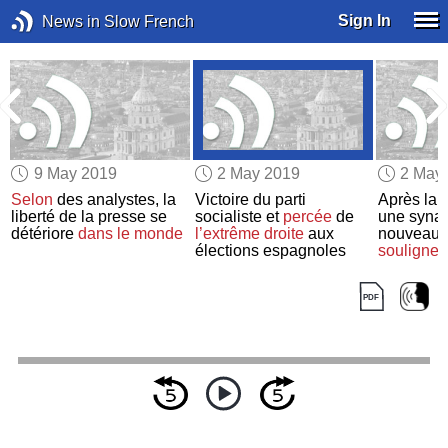
Sign In
News in Slow French
9 May 2019
2 May 2019
2 May
Selon
des analystes, la
Victoire du parti
Après la
f
d
liberté de la presse se
socialiste et
percée
de
une syna
détériore
dans le monde
l’extrême droite
aux
nouveaux 
élections espagnoles
soulignen
la menac