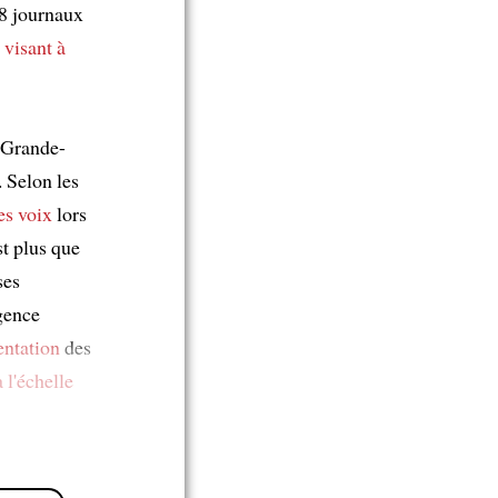
28 journaux
s
visant à
 Grande-
. Selon les
s voix
lors
st plus que
ses
gence
ntation
des
à l'échelle