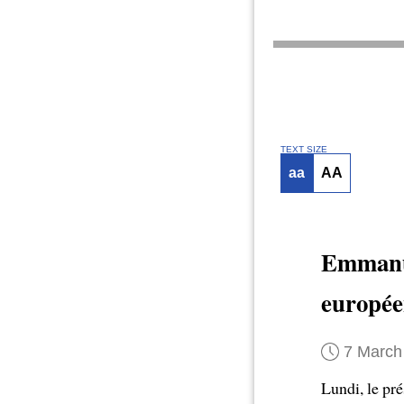
TEXT SIZE
aa
AA
Emmanu
europée
7 March
Lundi, le pr