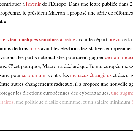
contribuer à
l'avenir
de l'Europe. Dans une lettre publiée dans 
uropéenne, le président Macron a proposé une série de réforme
bloc.
ntervient
quelques semaines à peine
avant le départ
prévu
de la
moins de trois
mois
avant les élections législatives européennes
visions, les partis nationalistes pourraient gagner
de nombreuse
ions. C’est pourquoi, Macron a déclaré que l'unité européenne e
saire pour
se prémunir
contre les
menaces étrangères
et des cri
 Entre autres changements radicaux, il a proposé une nouvelle a
rotéger les élections européennes des cyberattaques,
une augme
itaires
, une politique d'asile commune, et un salaire minimum