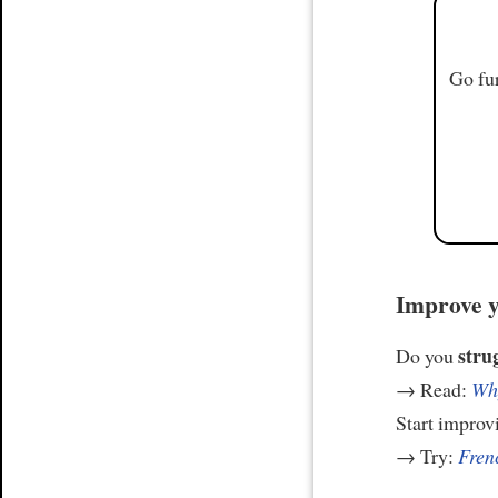
Go fur
Improve y
stru
Do you
→ Read:
Why
Start improv
→ Try:
Frenc