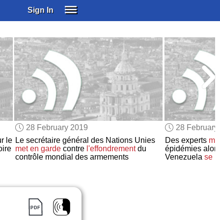
Sign In
SIGN IN
SUBSCRIBE
EDUCATIONAL LICENSES
GIFT CARDS
OTHER LANGUAGES
ABOUT US
ALEXA
28 February 2019
28 February
ADJUST COLORS
r le
Le secrétaire général des Nations Unies
Des experts
met
oire
met en garde
contre
l'effondrement
du
épidémies alors
contrôle mondial des armements
Venezuela
se p