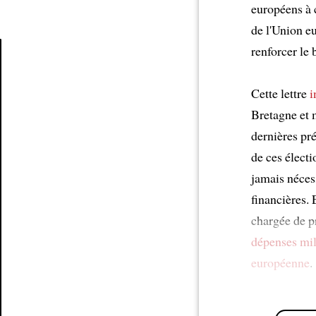
européens à 
de l'Union e
renforcer le 
Article
Cette lettre
i
Bretagne et 
dernières pré
de ces élect
jamais néces
financières.
chargée de p
dépenses mil
européenne
.