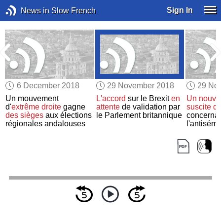
Sign In
News in Slow French
6 December 2018
29 November 2018
29 No
Un mouvement
L'accord
sur le Brexit
en
Un nouve
d'
extrême droite
gagne
attente
de validation par
suscite d
des sièges
aux élections
le Parlement britannique
concerna
régionales andalouses
l'antisém
Europe