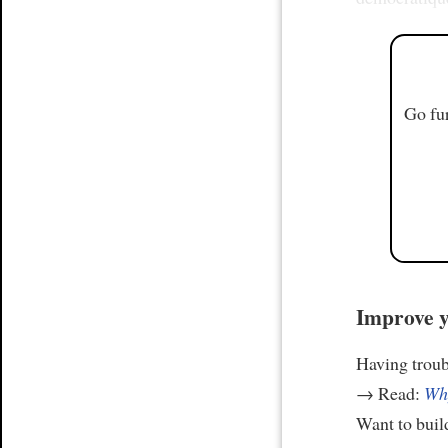
Go fur
Improve y
Having trou
→ Read:
Why
Want to build