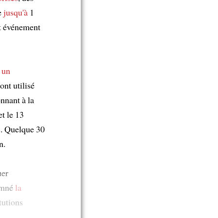
e
jusqu'à
1
et événement
r
un
ont utilisé
nnant à la
et le 13
s
. Quelque 30
n.
uer
damné
la
tutions