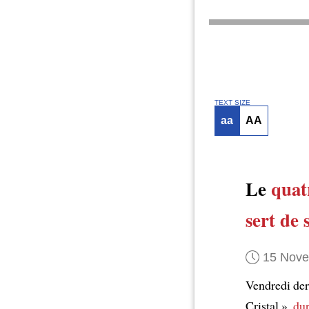
TEXT SIZE
aa
AA
Le
quat
sert de
15 Nov
Vendredi der
Cristal »,
dur