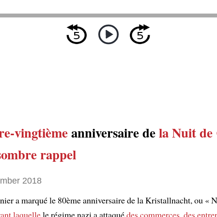
re-vingtième
anniversaire de
la Nuit de 
sombre rappel
ember 2018
nier a marqué le 80ème anniversaire de la Kristallnacht, ou « N
ant laquelle
le régime nazi a attaqué
des commerces
,
des entre