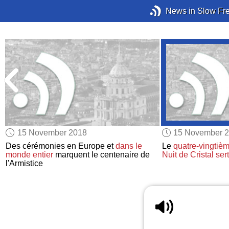
News in Slow Fr
15 November 2018
15 November 
Des cérémonies en Europe et
dans le
Le
quatre-vingtiè
monde entier
marquent le centenaire de
Nuit de Cristal
ser
l'Armistice