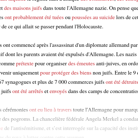
et
des maisons
juifs
dans toute l'Allemagne nazie. On pense qu
es
ont probablement été tuées
ou
poussées au suicide
lors de c
de ce qui allait se passer pendant l'Holocauste.
s ont commencé après l'assassinat d'un diplomate allemand pa
if dont les parents avaient été expulsés d'Allemagne. Les nazis 
t comme
prétexte
pour organiser
des émeutes
anti-juives, en ordo
ervenir uniquement
pour protéger
des biens
non juifs. Entre le 9 
7 synagogues et plus de 7 000 commerces juifs
ont été détruit
juifs
ont été arrêtés
et
envoyés
dans des camps de concentratio
es cérémonies
ont eu lieu
à travers
toute l'Allemagne pour marq
re des pogroms. La chancelière fédérale Angela Merkel a con
ce
de l'antisémitisme, et s’est interrogée sur la capacité des insti
s du pays à lutter contre cette augmen