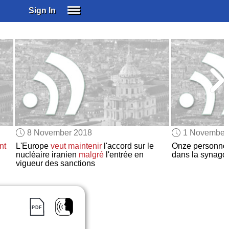
Sign In
SIGN IN
SUBSCRIBE
EDUCATIONAL LICENSES
GIFT CARDS
OTHER LANGUAGES
ABOUT US
ALEXA
8 November 2018
1 November
ADJUST COLORS
nt
L'Europe
veut maintenir
l'accord sur le
Onze personn
nucléaire iranien
malgré
l'entrée en
dans la synago
vigueur des sanctions