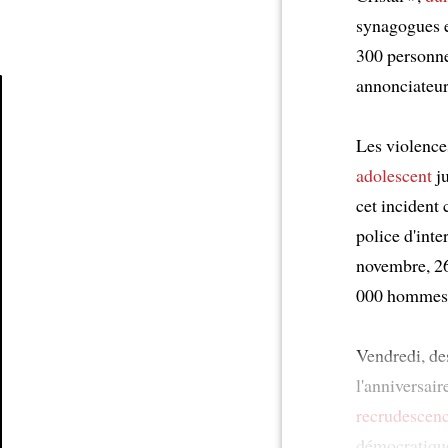
synagogues 
300 personn
annonciateur 
Article
Les violence
adolescent
ju
cet inciden
police d'int
novembre, 26
000 hommes 
Vendredi, d
l'anniversai
recrudescen
démocratique