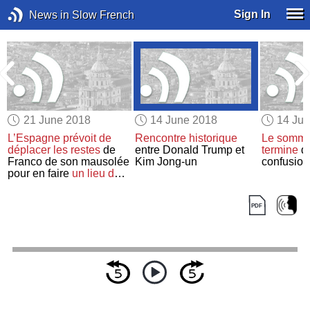
Sign In
News in Slow French
21 June 2018
14 June 2018
14 Ju
L’Espagne
prévoit de
Rencontre historique
Le somme
déplacer
les restes
de
entre Donald Trump et
termine
da
Franco de son mausolée
Kim Jong-un
confusion
pour en faire
un lieu de
réconciliation