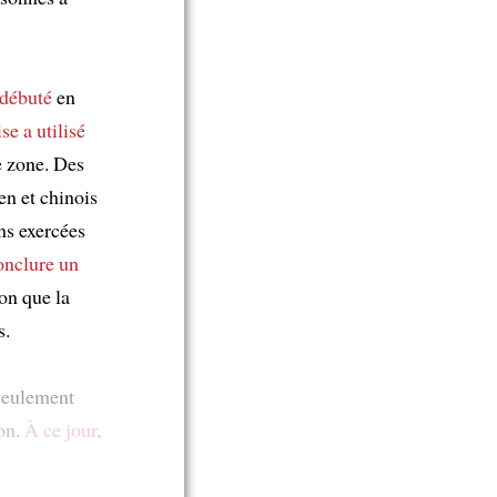
 débuté
en
ise
a utilisé
e zone. Des
en et chinois
ns exercées
onclure un
on que la
s.
 seulement
on.
À ce jour
,