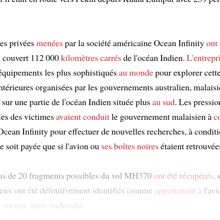
es privées
menées
par la société américaine Ocean Infinity
ont
nt couvert 112 000
kilomètres carrés
de l'océan Indien.
L'entrepr
 équipements les plus sophistiqués
au monde
pour explorer cett
ntérieures organisées par les gouvernements australien, malaisi
 sur une partie de l'océan Indien située plus
au sud
. Les pressio
lles des victimes
avaient conduit
le gouvernement malaisien à
c
cean Infinity pour effectuer de nouvelles recherches, à conditi
 soit payée que si l'avion ou
ses boîtes noires
étaient retrouvée
us de 20 fragments possibles du vol MH370
ont été récupérés
,
e eux ont été définitivement identifiés comme
appartenant à
l'avi
u
aucune autre recherche.