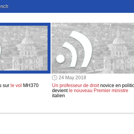
ench
24 May 2018
s sur
le vol
MH370
Un professeur de droit
novice en politi
devient
le nouveau Premier ministre
italien