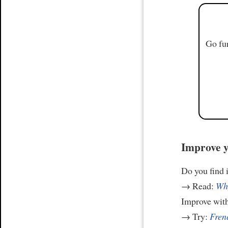
Go fur
Improve y
Do you find i
→ Read:
Why
Improve wit
→ Try:
Frenc