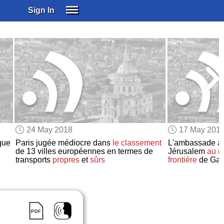
Sign In
SIGN IN
SUBSCRIBE
EDUCATIONAL LICENSES
GIFT CARDS
OTHER LANGUAGES
ABOUT US
ALEXA
24 May 2018
17 May 201
ADJUST COLORS
que
Paris jugée médiocre dans
le classement
L'ambassade a
de 13 villes européennes en termes de
Jérusalem
au m
transports
propres
et
sûrs
frontière
de Ga