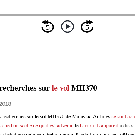
recherches sur
le vol
MH370
2018
s recherches sur le vol MH370 de Malaysia Airlines
se sont ac
 que l'on sache
ce qu'il est advenu
de
l'avion
.
L’appareil
a dispa
u’il était en route vers Pékin depuis Kuala Lumpur avec 239 pe