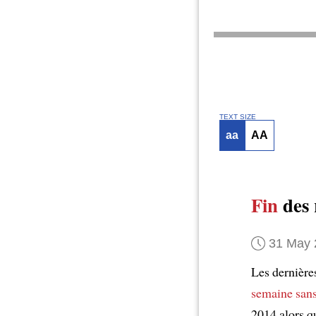
TEXT SIZE
aa
AA
Fin
des 
31 May 
Les dernière
semaine
sans
2014 alors q