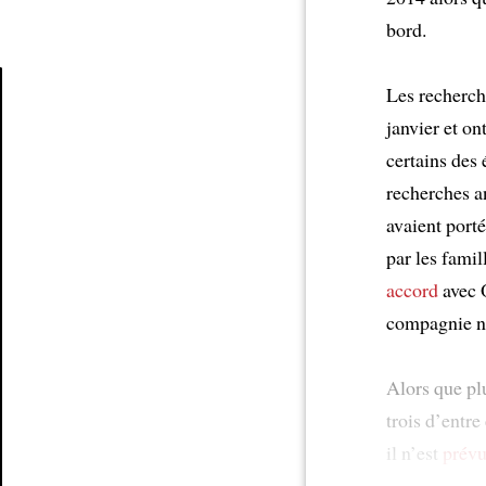
bord.
Les recherch
janvier et o
Article
certains des
recherches a
avaient porté
par les fami
accord
avec O
compagnie ne
Alors que pl
trois d’entr
il n’est
prév