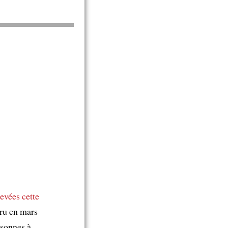
hevées
cette
ru en mars
rsonnes à