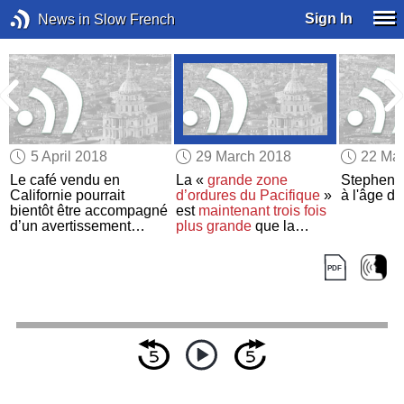
Sign In
News in Slow French
5 April 2018
29 March 2018
22 Ma
u
Le café vendu en
La «
grande zone
Stephen 
Californie pourrait
d’ordures du Pacifique
»
à l'âge d
bientôt être accompagné
est
maintenant
trois fois
d’un avertissement
plus grande
que la
contre le cancer
France