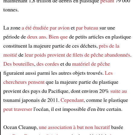
maintenant 1,8 trillion de débris en plastique
pesant
79 000
tonnes.
La zone
a été étudiée
par avion
et
par bateau
sur une
période de
deux ans
.
Bien que
de petits articles en plastique
constituent la majeure partie de ces déchets,
près de
la
moitié
de
leur poids
provient de
filets de pêche
abandonnés
.
Des bouteilles
,
des cordes
et du
matériel de pêche
figuraient aussi parmi les autres objets trouvés.
Les
chercheurs
pensent
que la majeure partie du plastique
Article
provient des pays du Pacifique, dont environ 20%
suite au
tsunami japonais de 2011.
Cependant
, comme le plastique
peut traverser
l'océan, il est impossible d'en être certain.
Ocean Cleanup,
une association à but non lucratif
basée