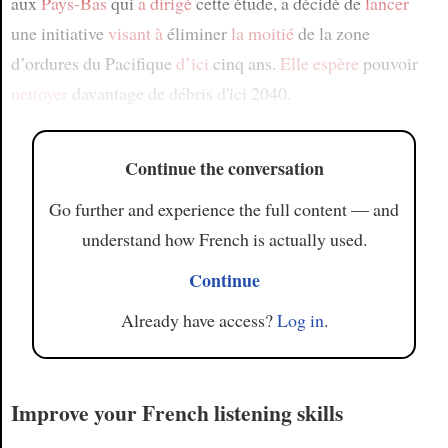
aux
Pays-Bas
qui
a dirigé
cette étude, a décidé de
lancer
une initiative
visant à
éliminer
la moitié
de la zone
d’ordures du Pacifique
d’ici
cinq ans.
Elle espère
pouvoir
nettoyer
davantage de débris d'ici 2040.
Continue the conversation
Go further and experience the full content — and
understand how French is actually used.
Continue
Already have access?
Log in
.
Improve your French listening skills