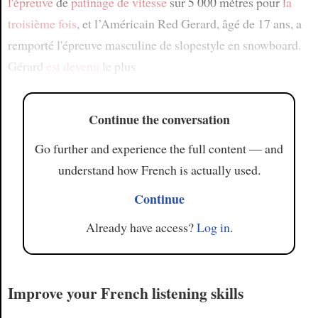
l'épreuve
de
patinage de vitesse
sur 5 000 mètres pour
la
troisième fois
, et l’Américain Red Gerard, âgé de 17 ans, a
remporté l'épreuve masculine de slopestyle en snowboard.
Gérard
est devenu
le plus
Continue the conversation
Go further and experience the full content — and
understand how French is actually used.
Continue
Already have access?
Log in
.
Improve your French listening skills