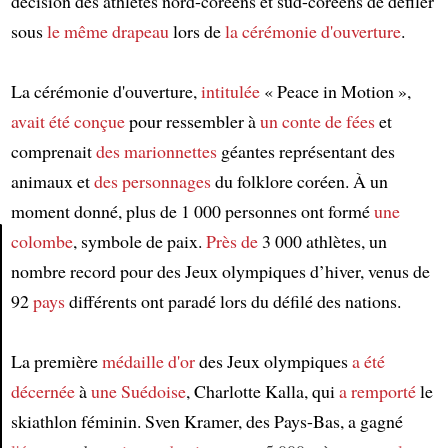
décision des athlètes nord-coréens et sud-coréens de défiler
sous
le même drapeau
lors de
la cérémonie d'ouverture
.
La cérémonie d'ouverture,
intitulée
« Peace in Motion »,
avait été conçue
pour ressembler à
un conte de fées
et
comprenait
des marionnettes
géantes représentant des
animaux et
des personnages
du folklore coréen. À un
moment donné, plus de 1 000 personnes ont formé
une
colombe
, symbole de paix.
Près de
3 000 athlètes, un
nombre record pour des Jeux olympiques d’hiver, venus de
Article
92
pays
différents ont paradé lors du défilé des nations.
La première
médaille d'or
des Jeux olympiques
a été
décernée
à
une Suédoise
, Charlotte Kalla, qui
a remporté
le
skiathlon féminin. Sven Kramer, des Pays-Bas, a gagné