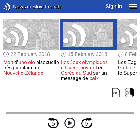
Sign In
News in Slow French
22 February 2018
15 February 2018
8 Febr
Mort
d’
une oie
bisexuelle
Les Jeux olympiques
Les Eagl
très populaire en
d'hiver
s'ouvrent
en
Philadel
Nouvelle-Zélande
Corée du Sud
sur un
le Super 
message de
paix