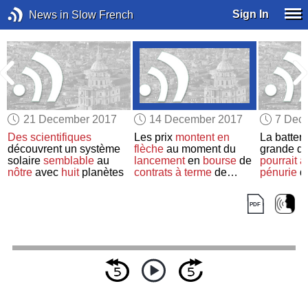
Sign In
News in Slow French
21 December 2017
14 December 2017
7 Dec
Des scientifiques
Les prix
montent en
La batteri
découvrent un système
flèche
au moment du
grande d
solaire
semblable
au
lancement
en
bourse
de
pourrait a
nôtre
avec
huit
planètes
contrats à terme
de
pénurie
d’
bitcoins
Australie