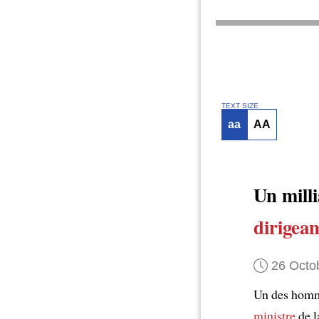
TEXT SIZE
aa
AA
Un mill
dirigean
26 Octo
Un des homme
ministre
de l