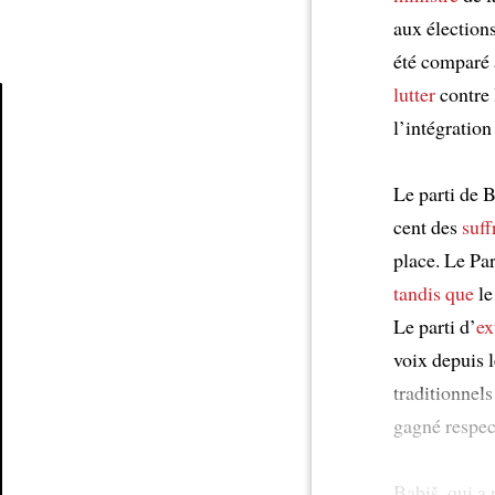
aux élection
été comparé 
lutter
contre 
l’intégratio
Article
Le parti de 
cent des
suff
place. Le Pa
tandis que
le
Le parti d’
ex
voix depuis l
traditionnels
gagné respec
Babiš, qui a