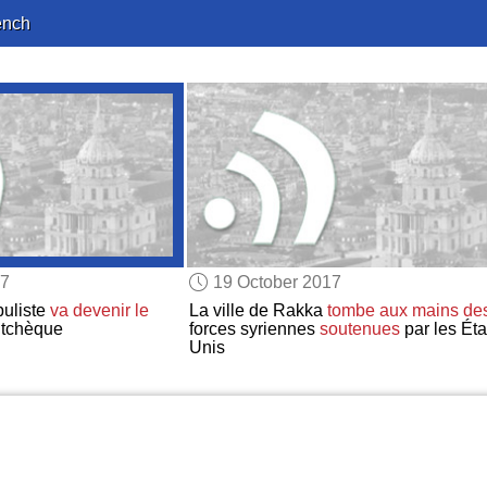
ench
17
19 October 2017
puliste
va devenir
le
La ville de Rakka
tombe aux mains de
tchèque
forces syriennes
soutenues
par les Éta
Unis