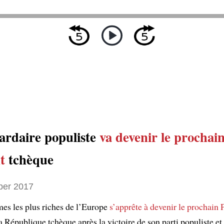
iardaire populiste
va devenir
le prochai
t
tchèque
ber 2017
s les plus riches de l’Europe
s’apprête à
devenir
le prochain 
a République tchèque après la victoire de son parti populiste et