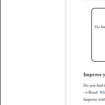
Go fur
Improve y
Do you find i
→ Read:
Why
Improve wit