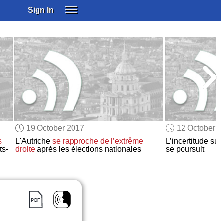
Sign In
SIGN IN
SUBSCRIBE
EDUCATIONAL LICENSES
GIFT CARDS
OTHER LANGUAGES
ABOUT US
ALEXA
19 October 2017
12 October 
ADJUST COLORS
s
L'Autriche
se rapproche de
l’extrême
L’incertitude s
ts-
droite
après les élections nationales
se poursuit