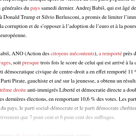
s générales du
pays
samedi dernier. Andrej Babiš, qui est âgé de
à Donald Trump et Silvio Berlusconi, a promis de limiter l’imm
la corruption et de s’opposer à l’adoption de l’euro et à la pour
n européenne.
Babiš, ANO (Action des
citoyens
mécontents
),
a remporté
près d
rages
, soit
presque
trois fois le score de celui qui est arrivé à l
rti démocratique civique de centre-droit a en effet remporté 11 
 Parti Pirate, gauchiste et axé sur la jeunesse, a obtenu un résul
trême droite
anti-immigrés Liberté et démocratie directe a doub
es dernières élections, en remportant 10,6 % des votes. Les part
 du pays, le parti social-démocrate et le parti démocrate chrétie
tivement que 7 pour cent et 6 pour cent des suffrages.
 promis de
diriger
le gouvernement comme