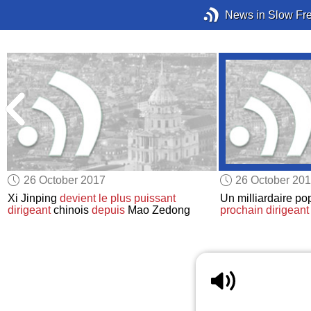
News in Slow Fr
26 October 2017
26 October 20
Xi Jinping
devient
le plus puissant
Un milliardaire po
dirigeant
chinois
depuis
Mao Zedong
prochain dirigeant