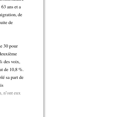
 63 ans et a
igration, de
suite de
e 30 pour
a deuxième
% des voix,
tat de 10,8 %.
lé sa part de
is
n, n’ont eux