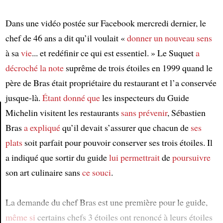
Dans une vidéo postée sur Facebook mercredi dernier, le
chef de 46 ans a dit qu’il voulait «
donner un nouveau sens
à sa
vie
... et redéfinir ce qui est essentiel. » Le Suquet
a
décroché
la note
suprême de trois étoiles en 1999 quand le
père de Bras était propriétaire du restaurant et l’a conservée
jusque-là.
Étant donné que
les inspecteurs du Guide
Michelin visitent les restaurants
sans prévenir
, Sébastien
Bras
a expliqué
qu’il devait s’assurer que chacun de
ses
Article
plats
soit parfait pour pouvoir conserver ses trois étoiles. Il
a indiqué que sortir du guide
lui permettrait
de
poursuivre
son art culinaire sans
ce souci
.
La demande du chef Bras est une première pour le guide,
même si
certains chefs 3 étoiles ont renoncé à leurs étoiles