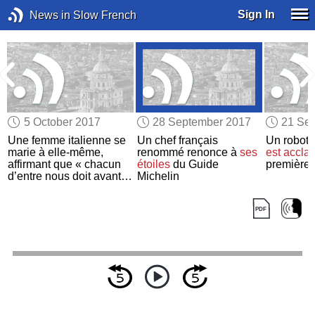
Sign In
News in Slow French
5 October 2017
28 September 2017
21 Se
Une femme italienne se
Un chef français
Un robot
marie à elle-même,
renommé renonce à
ses
est accla
affirmant que « chacun
étoiles
du Guide
première 
d’entre nous doit avant
Michelin
tout s’aimer soi-même »