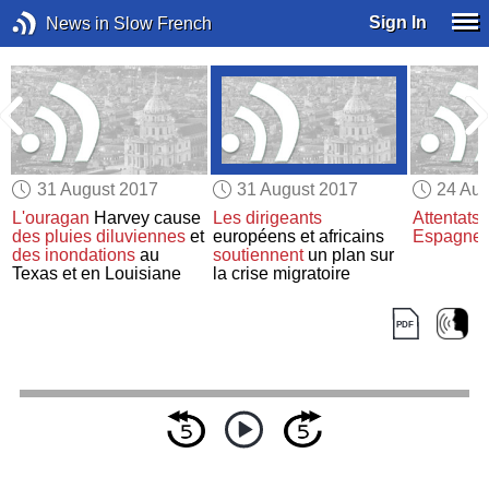
Sign In
News in Slow French
31 August 2017
31 August 2017
24 Aug
u
L'ouragan
Harvey cause
Les dirigeants
Attentats 
des pluies diluviennes
et
européens et africains
Espagne
des inondations
au
soutiennent
un plan sur
Texas et en Louisiane
la crise migratoire