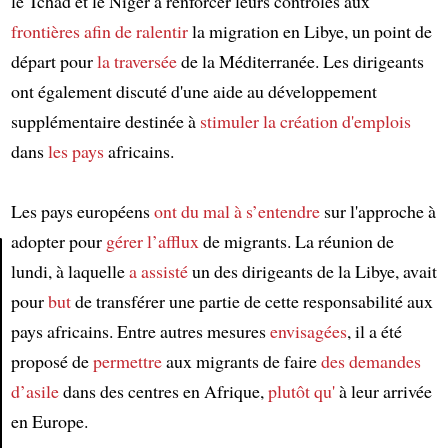
le Tchad et le Niger à renforcer leurs contrôles aux
frontières
afin de ralentir
la migration en Libye, un point de
départ pour
la traversée
de la Méditerranée. Les dirigeants
ont également discuté d'une aide au développement
supplémentaire destinée à
stimuler
la création d'emplois
dans
les pays
africains.
Les pays européens
ont du mal à s’entendre
sur l'approche à
adopter pour
gérer
l’afflux
de migrants. La réunion de
lundi, à laquelle
a assisté
un des dirigeants de la Libye, avait
Article
pour
but
de transférer une partie de cette responsabilité aux
pays africains. Entre autres mesures
envisagées
, il a été
proposé de
permettre
aux migrants de faire
des demandes
d’asile
dans des centres en Afrique,
plutôt qu'
à leur arrivée
en Europe.