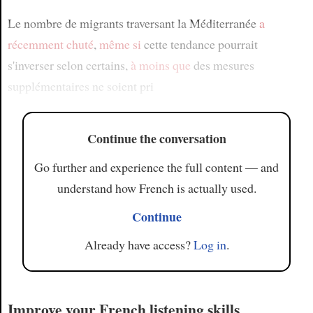
Le nombre de migrants traversant la Méditerranée
a
récemment chuté
,
même si
cette tendance pourrait
s'inverser selon certains,
à moins que
des mesures
supplémentaires ne soient pri
Continue the conversation
Go further and experience the full content — and
understand how French is actually used.
Continue
Already have access?
Log in
.
Improve your French listening skills