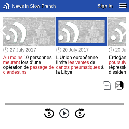
Sign In
News in Slow French
27 July 2017
20 July 2017
20 Jul
Au moins
10 personnes
L’Union européenne
Erdoğan
meurent
lors d’une
limite
les ventes
de
poursuivr
s
opération de
passage de
canots pneumatiques
à
répressio
clandestins
la Libye
dissident