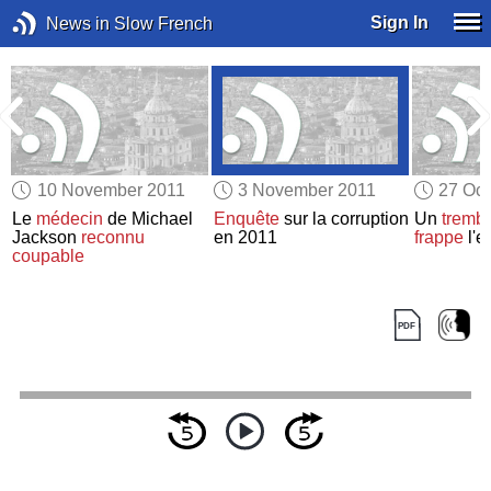
Sign In
News in Slow French
10 November 2011
3 November 2011
27 Oct
Le
médecin
de Michael
Enquête
sur la corruption
Un
trembl
Jackson
reconnu
en 2011
frappe
l'e
a
coupable