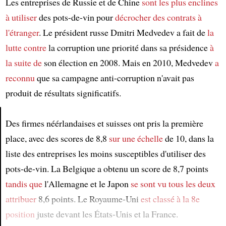
Les entreprises de Russie et de Chine
sont les plus enclines
à
utiliser
des pots-de-vin pour
décrocher des contrats à
l'étranger
. Le président russe Dmitri Medvedev a fait de
la
lutte contre
la corruption une priorité dans sa présidence
à
la suite de
son élection en 2008. Mais en 2010, Medvedev
a
reconnu
que sa campagne anti-corruption n'avait pas
produit de résultats significatifs.
Des firmes néérlandaises et suisses ont pris la première
place, avec des scores de 8,8
sur une échelle
de 10, dans la
Article
liste des entreprises les moins susceptibles d'utiliser des
pots-de-vin. La Belgique a obtenu un score de 8,7 points
tandis que
l'Allemagne et le Japon
se sont vu tous les deux
attribuer
8,6 points. Le Royaume-Uni
est classé à la 8e
position
juste devant les États-Unis et la France.