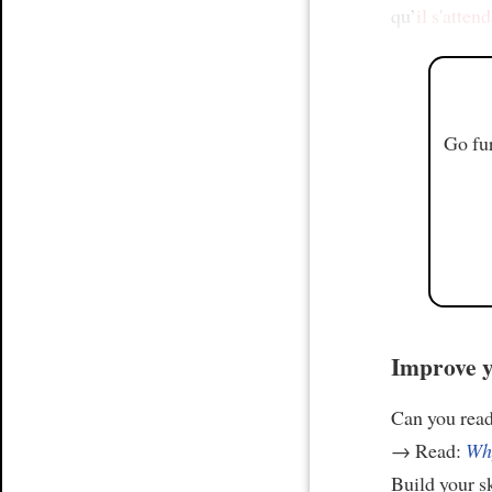
qu’
il s'attend
Go fur
Improve y
Can you read
→ Read:
Why
Build your s