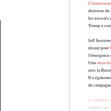
Commission 
directeur d
les associés
Trump a cons
Article
Jeff Sessions
récusé pour
l'émergence 
Unis
deux fo
avec la Russi
Il a égaleme
de campagne
La semaine d
enquête sur 