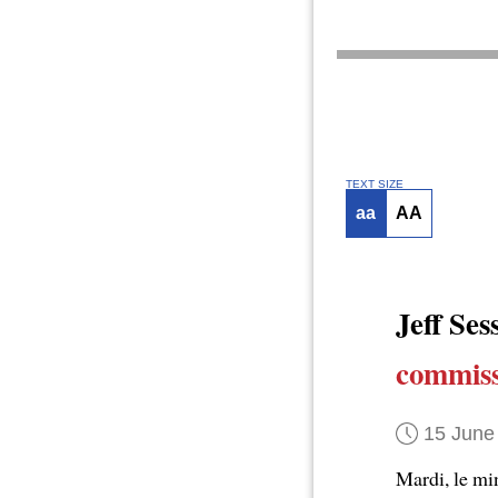
TEXT SIZE
aa
AA
Jeff Se
commiss
15 June
Mardi, le mi