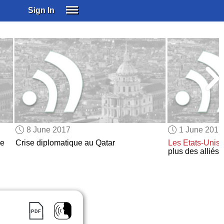
Sign In
SIGN IN
SUBSCRIBE
EDUCATIONAL LICENSES
GIFT CARDS
OTHER LANGUAGES
ABOUT US
ALEXA
8 June 2017
1 June 2017
ADJUST COLORS
de
Crise diplomatique au Qatar
Les Etats-Unis
plus des alliés