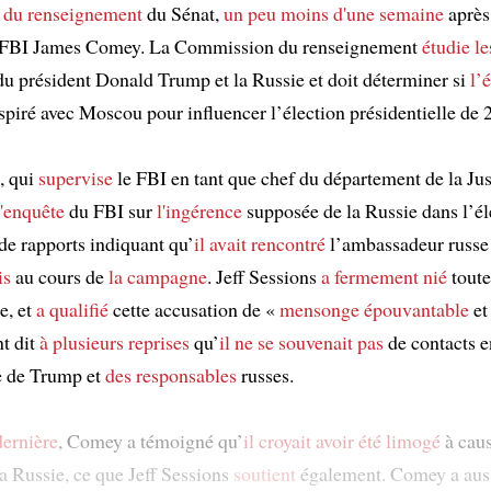
du renseignement
du Sénat,
un peu moins d'une semaine
après
u FBI James Comey. La Commission du renseignement
étudie
le
 du président Donald Trump et la Russie et doit déterminer si
l’
piré avec Moscou pour influencer l’élection présidentielle de 
, qui
supervise
le FBI en tant que chef du département de la Just
l'enquête
du FBI sur
l'ingérence
supposée de la Russie dans l’él
de rapports indiquant qu’
il avait rencontré
l’ambassadeur russe 
is
au cours de
la campagne
. Jeff Sessions
a fermement nié
toute
e, et
a qualifié
cette accusation de «
mensonge épouvantable
et
nt dit
à plusieurs reprises
qu’
il ne se souvenait pas
de contacts e
 de Trump et
des responsables
russes.
ernière
, Comey a témoigné qu’
il croyait
avoir été limogé
à caus
la Russie, ce que Jeff Sessions
soutient
également. Comey a auss