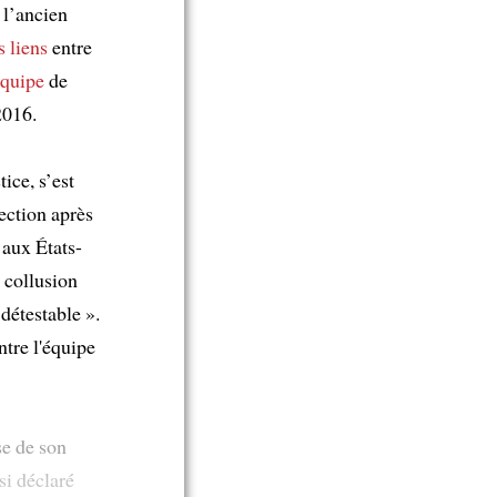
 l’ancien
s liens
entre
équipe
de
2016.
ice, s’est
ection après
aux États-
 collusion
 détestable ».
ntre l'équipe
e de son
i déclaré