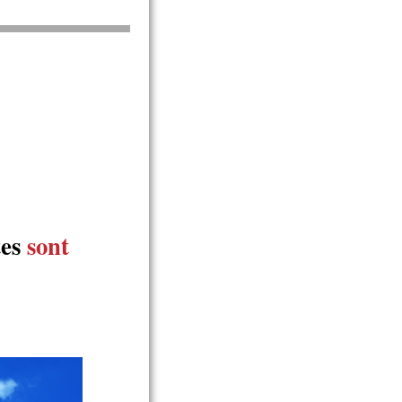
tes
sont