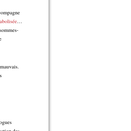
accompagne
abolisée
…
, sommes-
e
 mauvais.
s
logues
uction des