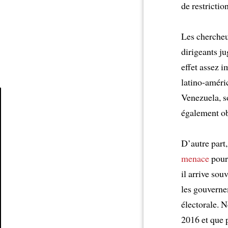
de restrictio
Les cherche
dirigeants j
effet assez i
latino-améri
Venezuela, s
également ob
Article
D’autre part
menace
pour
il arrive sou
les gouverne
électorale. 
2016 et que 