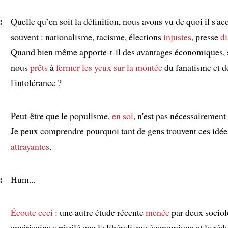
:
Quelle qu’en soit la définition, nous avons vu de quoi il s'
souvent : nationalisme, racisme, élections
injustes
, presse
di
Quand bien même apporte-t-il des avantages économiques
nous
prêts
à
fermer les yeux sur
la montée
du fanatisme et d
l'intolérance ?
:
Peut-être que le populisme,
en soi
, n'est pas nécessairement
Je peux comprendre pourquoi tant de gens trouvent ces idée
attrayantes
.
:
Hum...
:
Écoute ceci
: une autre étude récente
menée
par deux socio
américains a révélé que le libéralisme économique et la réd