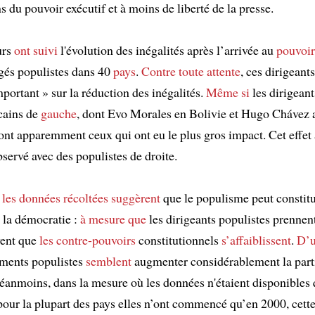
ns du pouvoir exécutif et à moins de liberté de la presse.
urs
ont suivi
l'évolution des inégalités après l’arrivée au
pouvoir
ugés populistes dans 40
pays
.
Contre toute attente
, ces dirigeant
mportant » sur la réduction des inégalités.
Même si
les dirigeant
cains de
gauche
, dont Evo Morales en Bolivie et Hugo Chávez 
ont apparemment ceux qui ont eu le plus gros impact. Cet effet 
servé avec des populistes de droite.
,
les données récoltées
suggèrent
que le populisme peut constit
 la démocratie :
à mesure que
les dirigeants populistes prennen
vent que
les contre-pouvoirs
constitutionnels
s’affaiblissent
.
D’u
ments populistes
semblent
augmenter considérablement la part
Néanmoins, dans la mesure où les données n'étaient disponibles 
pour la plupart des pays elles n’ont commencé qu’en 2000, cett