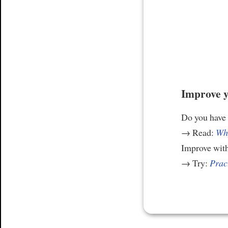
Improve y
Do you have
→ Read:
Why
Improve wit
→ Try:
Prac