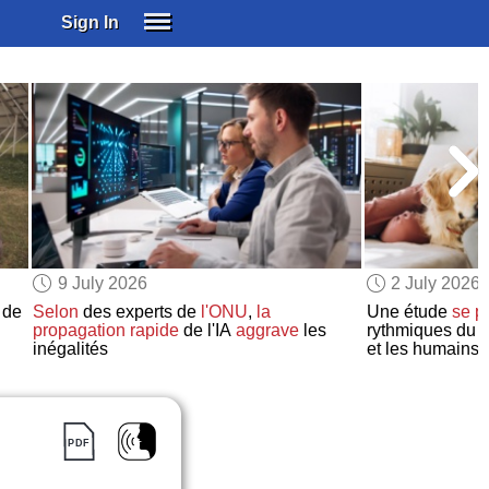
Sign In
SIGN IN
SUBSCRIBE
EDUCATIONAL LICENSES
GIFT CARDS
OTHER LANGUAGES
ABOUT US
ALEXA
9 July 2026
2 July 2026
ADJUST COLORS
 de
Selon
des experts de
l'ONU
,
la
Une étude
se p
propagation rapide
de l'IA
aggrave
les
rythmiques du
r
inégalités
et les humains