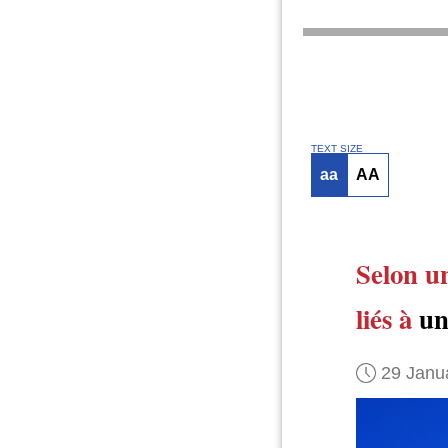
TEXT SIZE
aa
AA
Selon u
liés à
un
29 Janu