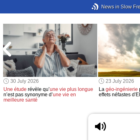
News in Slow Fr
30 July 2026
23 July 2026
Une étude
révèle qu’
une vie plus longue
La
géo-ingénierie
p
n’est pas synonyme d’
une vie en
effets néfastes d'E
meilleure santé