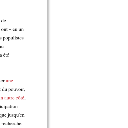
de
s ont « eu un
s populistes
au
a été
uer
une
t du pouvoir,
n autre côté
,
icipation
que jusqu'en
e recherche