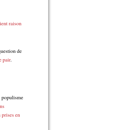
ient raison
question de
 pair
.
le populisme
ens
 prises en