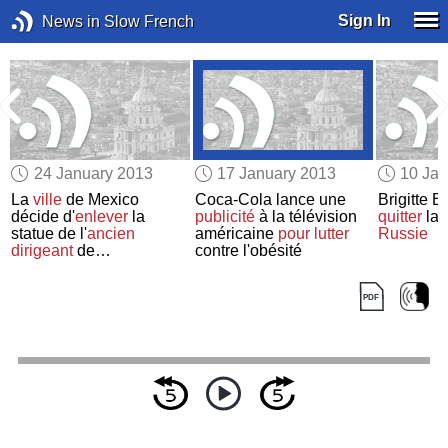
Sign In
News in Slow French
24 January 2013
17 January 2013
10 Jan
La
ville
de Mexico
Coca-Cola lance une
Brigitte B
décide d'
enlever
la
publicité
à la télévision
quitter
la 
statue de l'
ancien
américaine
pour lutter
Russie
dirigeant
de
contre l'obésité
l'Azerbaïdjan