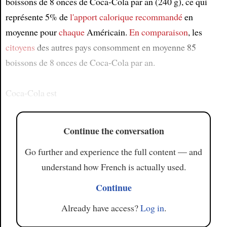
boissons de 8 onces de Coca-Cola par an (240 g), ce qui
représente 5% de
l'apport calorique
recommandé
en
moyenne pour
chaque
Américain.
En comparaison
, les
citoyens
des autres pays consomment en moyenne 85
boissons de 8 onces de Coca-Cola par an.
Coca-Cola est
Continue the conversation
Go further and experience the full content — and
understand how French is actually used.
Continue
Already have access?
Log in
.