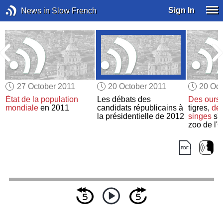
Sign In
News in Slow French
27 October 2011
20 October 2011
20 Oct
État de la population
Les débats des
Des ours
mondiale
en 2011
candidats républicains à
tigres,
des
la présidentielle de 2012
singes
s'é
zoo de l'