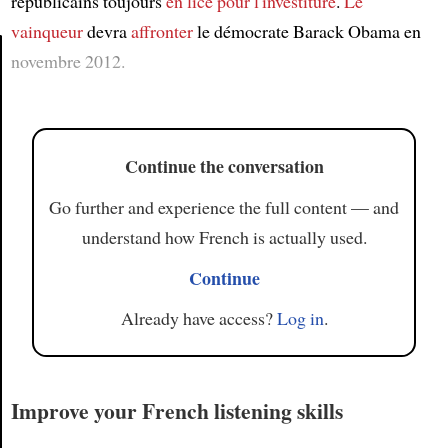
républicains toujours
en lice
pour l'investiture
.
Le
vainqueur
devra
affronter
le démocrate Barack Obama en
novembre 2012.
Article
Continue the conversation
Go further and experience the full content — and
understand how French is actually used.
Continue
Already have access?
Log in
.
Improve your French listening skills