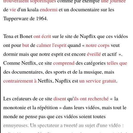
trouveraient
soporifiques
comme par exemple
une journée
de
vie
d'un koala
endormi
et un documentaire sur les
Tupperware de 1964.
Tena et Bonet
ont écrit
sur le site de Napflix que ces vidéos
ont pour
but
de
calmer l'esprit
quand «
notre corps
veut
dormir mais que notre esprit est encore
éveillé
et actif ».
Comme Netflix, ce site
comprend
des catégories
telles que
des documentaires, des sports et de la musique, mais
contrairement à
Netflix, Napflix est
un service gratuit
.
Article
Les créateurs de ce site
disent
qu'
ils ont recherché
« la
monotonie et la répétition » dans leurs vidéos, mais tout le
monde ne pense pas que ces vidéos soient toutes
ennuyeuses. Un spectateur a tweeté au sujet d'une vidéo :