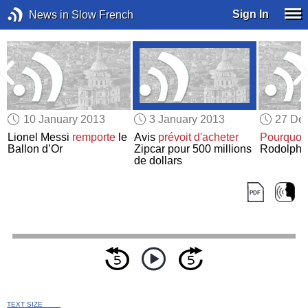
Sign In
News in Slow French
10 January 2013
3 January 2013
27 De
Lionel Messi
remporte
le
Avis
prévoit d'acheter
Pourquoi
Ballon d’Or
Zipcar pour 500 millions
Rodolphe
de dollars
TEXT SIZE