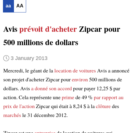
aa
AA
Avis
prévoit d'acheter
Zipcar pour
500 millions de dollars
3 January 2013
Mercredi, le géant de la
location de voitures
Avis a annoncé
son projet d'acheter Zipcar pour
environ
500 millions de
dollars. Avis
a donné son accord
pour payer 12,25 $ par
action. Cela représente une
prime
de 49 %
par rapport au
prix de l'action
Zipcar qui était à 8,24 $ à la
clôture
des
marchés
le 31 décembre 2012.
Zipcar est une
entreprise
de location de voitures qui