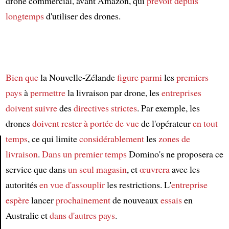
drone commercial, avant Amazon, qui
prévoit depuis
longtemps
d'utiliser des drones.
Bien que
la Nouvelle-Zélande
figure parmi
les
premiers
pays
à
permettre
la livraison par drone, les
entreprises
doivent suivre
des
directives strictes
. Par exemple, les
drones
doivent rester
à portée de vue
de l'opérateur
en tout
temps
, ce qui limite
considérablement
les
zones de
livraison
.
Dans un premier temps
Domino's ne proposera ce
Article
service que dans
un seul magasin
, et
œuvrera
avec les
autorités
en vue d'assouplir
les restrictions. L'
entreprise
espère
lancer
prochainement
de nouveaux
essais
en
Australie et
dans d'autres pays
.