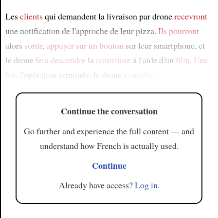
Les
clients
qui demandent la livraison par drone
recevront
une notification de l'approche de leur pizza.
Ils pourront
alors
sortir
,
appuyer sur un bouton
sur leur smartphone, et
le drone
fera descendre
la
nourriture
à l'aide d'un
filin
.
Une
fois
l'opération terminée, le drone
s'envoler
Continue the conversation
Go further and experience the full content — and
understand how French is actually used.
Continue
Already have access?
Log in
.