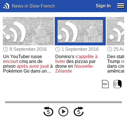
Sign In
News in Slow French
8 September 2016
1 September 2016
25 Aug
Un YouTuber russe
Domino's
s'apprête à
Des statu
encourt
cinq ans de
livrer
des pizzas par
Trump
nu
prison
après avoir joué
à
drone en
Nouvelle-
dans cin
Pokémon Go dans une
Zélande
américai
église