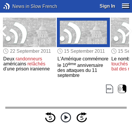
Sign In
News in Slow French
22 September 2011
15 September 2011
15 Se
Deux
randonneurs
L'Amérique commémore
Le nombre
américains
relâchés
touchés p
ième
le 10
anniversaire
d'une prison iranienne
bat des r
des attaques du 11
septembre